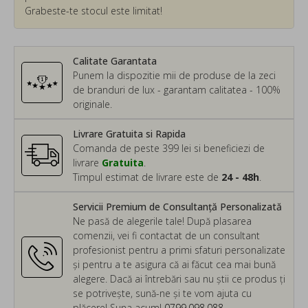
Grabeste-te stocul este limitat!
Calitate Garantata
Punem la dispozitie mii de produse de la zeci
de branduri de lux - garantam calitatea - 100%
originale.
Livrare Gratuita si Rapida
Comanda de peste 399 lei si beneficiezi de
livrare
Gratuita
.
Timpul estimat de livrare este de
24 - 48h
.
Servicii Premium de Consultanță Personalizată
Ne pasă de alegerile tale! După plasarea
comenzii, vei fi contactat de un consultant
profesionist pentru a primi sfaturi personalizate
și pentru a te asigura că ai făcut cea mai bună
alegere. Dacă ai întrebări sau nu știi ce produs ți
se potrivește, sună-ne și te vom ajuta cu
plăcere! Suna acum!
0799.098.088