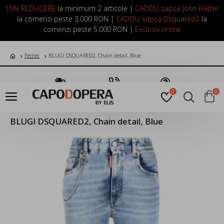
LOGIN
INREGISTRARE
15% REDUCERE
la minimum 2 articole |
CADOU sapca John Hatter
la comenzi peste 3.000 RON |
CADOU sapca Dsquared2
la
comenzi peste 5.000 RON |
Exclusiv online
Femei
BLUGI DSQUARED2, Chain detail, Blue
Transport Gratuit
Suna Acum
Pune o Intrebare
0
0
BLUGI DSQUARED2, Chain detail, Blue