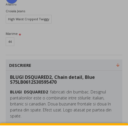
Albastru
Croiala Jeans
High Waist Cropped Twiggy
Marime
44
DESCRIERE
BLUGI DSQUARED2, Chain detail, Blue
S75LB0612S30595470
BLUGI DSQUARED2
fabricati din bumbac. Designul
pantalonilor este o combinatie intre stilurile: italian,
britanic si canadian. Doua buzunare frontale si doua In
partea din spate. Efect uzat. Logo atasat pe partea din
spate.
Compozitie: 98% bumbac, 2% elastan