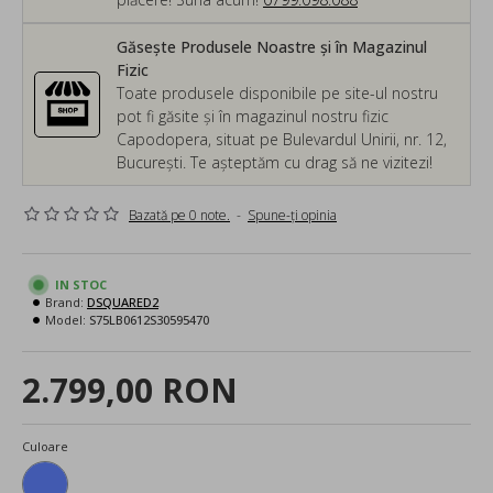
Găsește Produsele Noastre și în Magazinul
Fizic
Toate produsele disponibile pe site-ul nostru
pot fi găsite și în magazinul nostru fizic
Capodopera, situat pe Bulevardul Unirii, nr. 12,
București. Te așteptăm cu drag să ne vizitezi!
Bazată pe 0 note.
-
Spune-ţi opinia
IN STOC
Brand:
DSQUARED2
Model:
S75LB0612S30595470
2.799,00 RON
Culoare