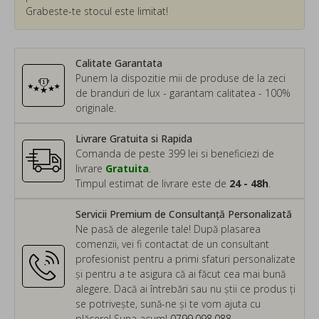
Grabeste-te stocul este limitat!
Calitate Garantata
Punem la dispozitie mii de produse de la zeci
de branduri de lux - garantam calitatea - 100%
originale.
Livrare Gratuita si Rapida
Comanda de peste 399 lei si beneficiezi de
livrare
Gratuita
.
Timpul estimat de livrare este de
24 - 48h
.
Servicii Premium de Consultanță Personalizată
Ne pasă de alegerile tale! După plasarea
comenzii, vei fi contactat de un consultant
profesionist pentru a primi sfaturi personalizate
și pentru a te asigura că ai făcut cea mai bună
alegere. Dacă ai întrebări sau nu știi ce produs ți
se potrivește, sună-ne și te vom ajuta cu
plăcere! Suna acum!
0799.098.088