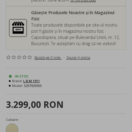
Găsește Produsele Noastre și în Magazinul
Fizic
Toate produsele disponibile pe site-ul nostru
pot fi găsite și în magazinul nostru fizic
Capodopera, situat pe Bulevardul Unirii, nr. 12,
București. Te așteptăm cu drag să ne vizitezi!
Bazată pe 0 note.
-
Spune-ţi opinia
IN STOC
Brand:
L.B.M 1911
Model:
5257929355
3.299,00 RON
Culoare