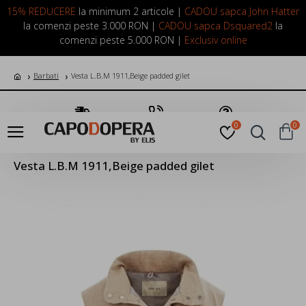
LOGIN
INREGISTRARE
15% REDUCERE
la minimum 2 articole |
CADOU sapca John Hatter
la comenzi peste 3.000 RON |
CADOU sapca Dsquared2
la
comenzi peste 5.000 RON |
Exclusiv online
Barbati
Vesta L.B.M 1911,Beige padded gilet
Transport Gratuit
Suna Acum
Pune o Intrebare
0
0
Vesta L.B.M 1911,Beige padded gilet