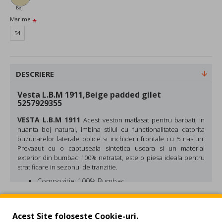
Bej
Marime
54
DESCRIERE
Vesta L.B.M 1911,Beige padded gilet
5257929355
VESTA
L.B.M 1911
Acest veston matlasat pentru barbati, in
nuanta bej natural, imbina stilul cu functionalitatea datorita
buzunarelor laterale oblice si inchiderii frontale cu 5 nasturi.
Prevazut cu o captuseala sintetica usoara si un material
exterior din bumbac 100% netratat, este o piesa ideala pentru
stratificare in sezonul de tranzitie.
Compozitie: 100% Bumbac
Culoare: Bej
REVIEW-URI
Acest Site foloseste Cookie-uri.