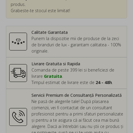
produs.
Grabeste-te stocul este limitat!
Calitate Garantata
Punem la dispozitie mii de produse de la zeci
de branduri de lux - garantam calitatea - 100%
originale.
Livrare Gratuita si Rapida
Comanda de peste 399 lei si beneficiezi de
livrare
Gratuita
.
Timpul estimat de livrare este de
24 - 48h
.
Servicii Premium de Consultanță Personalizată
Ne pasă de alegerile tale! După plasarea
comenzii, vei fi contactat de un consultant
profesionist pentru a primi sfaturi personalizate
și pentru a te asigura că ai făcut cea mai bună
alegere. Dacă ai întrebări sau nu știi ce produs ți
se potrivește, sună-ne și te vom ajuta cu