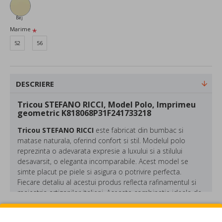
Bej
Marime
52
56
DESCRIERE
Tricou STEFANO RICCI, Model Polo, Imprimeu
geometric K818068P31F241733218
Tricou STEFANO RICCI
este fabricat din bumbac si
matase naturala, oferind confort si stil. Modelul polo
reprezinta o adevarata expresie a luxului si a stilului
desavarsit, o eleganta incomparabile. Acest model se
simte placut pe piele si asigura o potrivire perfecta.
Fiecare detaliu al acestui produs reflecta rafinamentul si
maiestria artizanilor italieni. Aceasta combinatie ideala de
design clasic si materiale de inalta calitate face din acest
polo o optiune perfecta pentru cei ce au un sticl smart
REVIEW-URI