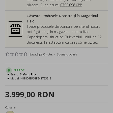
plăcere! Suna acum!
0799.098.088
Găsește Produsele Noastre și în Magazinul
Fizic
Toate produsele disponibile pe site-ul nostru
pot fi găsite și în magazinul nostru fizic
Capodopera, situat pe Bulevardul Unirii, nr. 12,
București. Te așteptăm cu drag să ne vizitezi!
Bazată pe 0 note.
-
Spune-ţi opinia
IN STOC
Brand:
Stefano Ricci
Model:
K818068P31F241733218
3.999,00 RON
Culoare