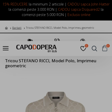
LOGIN
INREGISTRARE
15% REDUCERE
la minimum 2 articole |
CADOU sapca John Hatter
la comenzi peste 3.000 RON |
CADOU sapca Dsquared2
la
comenzi peste 5.000 RON |
Exclusiv online
Barbati
Tricou STEFANO RICCI, Model Polo, Imprimeu geometric
Transport Gratuit
Suna Acum
Pune o Intrebare
0
0
Tricou STEFANO RICCI, Model Polo, Imprimeu
geometric