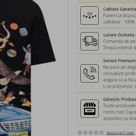
Calitate Garant
Punem la dispozi
calitatea - 100% 
Livrare Gratuita 
Comanda de peste
Timpul estimat d
Servicii Premiu
Ne pasă de alege
consultant profes
asigura că ai făc
ți se potrivește
Găsește Produsel
Toate produsele d
nostru fizic Capo
așteptăm cu drag 
Bazată pe 0 note.