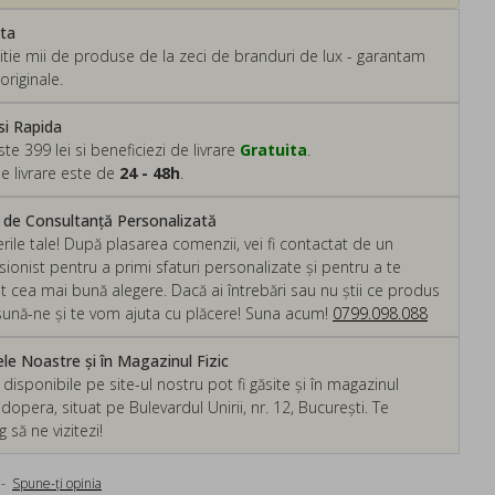
ata
tie mii de produse de la zeci de branduri de lux - garantam
originale.
si Rapida
 399 lei si beneficiezi de livrare
Gratuita
.
e livrare este de
24 - 48h
.
m de Consultanță Personalizată
rile tale! După plasarea comenzii, vei fi contactat de un
ionist pentru a primi sfaturi personalizate și pentru a te
ut cea mai bună alegere. Dacă ai întrebări sau nu știi ce produs
, sună-ne și te vom ajuta cu plăcere! Suna acum!
0799.098.088
e Noastre și în Magazinul Fizic
isponibile pe site-ul nostru pot fi găsite și în magazinul
dopera, situat pe Bulevardul Unirii, nr. 12, București. Te
să ne vizitezi!
-
Spune-ţi opinia