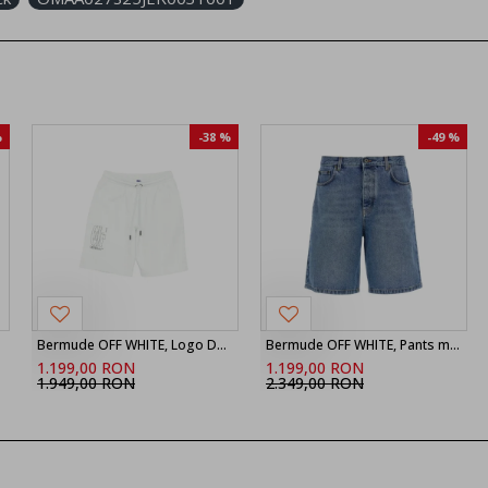
%
-38 %
-49 %
Bermude OFF WHITE, Logo Detailed Drawstring Shorts, Alb
Bermude OFF WHITE, Pants men Off-white
1.199,00 RON
1.199,00 RON
1.949,00 RON
2.349,00 RON