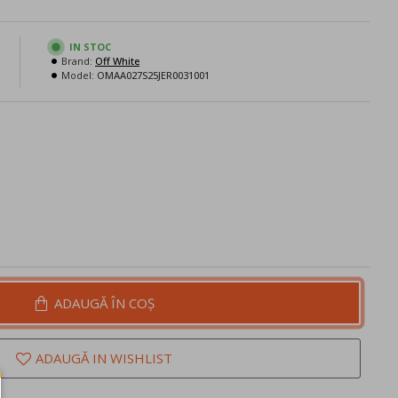
IN STOC
Brand:
Off White
N
Model:
OMAA027S25JER0031001
ADAUGĂ ÎN COŞ
ADAUGĂ IN WISHLIST