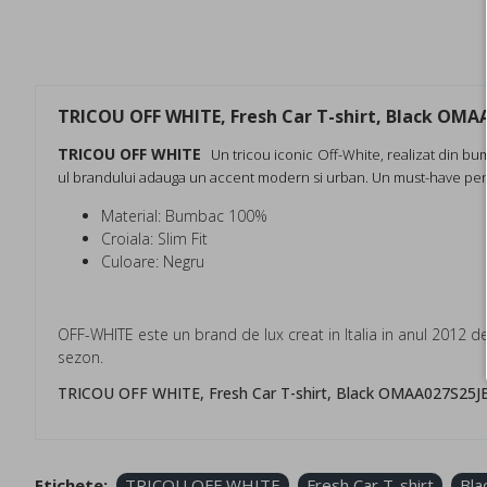
TRICOU OFF WHITE, Fresh Car T-shirt, Black OMA
TRICOU OFF WHITE
Un tricou iconic Off-White, realizat din bum
ul brandului adauga un accent modern si urban. Un must-have pentr
Material: Bumbac 100%
Croiala: Slim Fit
Culoare: Negru
OFF-WHITE este un brand de lux creat in Italia in anul 2012 d
sezon.
TRICOU OFF WHITE, Fresh Car T-shirt, Black OMAA027S25
Etichete:
TRICOU OFF WHITE
Fresh Car T-shirt
Bla