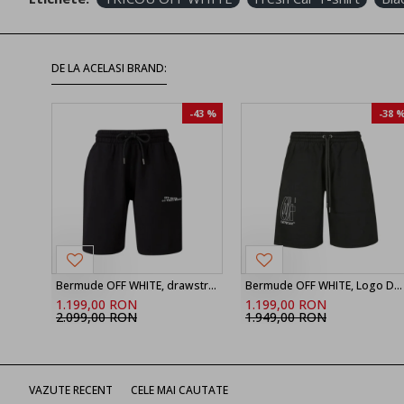
DE LA ACELASI BRAND:
-43 %
-38 
Bermude OFF WHITE, drawstring printed shorts
Bermude OFF WHITE, Logo Detailed Drawstring Shorts
1.199,00 RON
1.199,00 RON
2.099,00 RON
1.949,00 RON
VAZUTE RECENT
CELE MAI CAUTATE