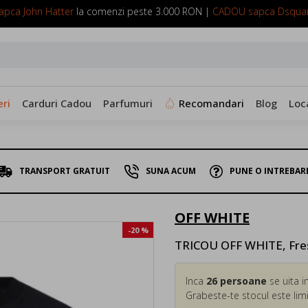
pca John Hatter
la comenzi peste 3.000 RON |
CADOU sapca Dsqua
SUNA ACUM: 0799 098 088
ri
Carduri Cadou
Parfumuri
Recomandari
Blog
Loc
TRANSPORT GRATUIT
SUNA ACUM
PUNE O INTREBAR
OFF WHITE
-20 %
TRICOU OFF WHITE, Fresh
Inca
26
persoane
se uita i
Grabeste-te stocul este limi