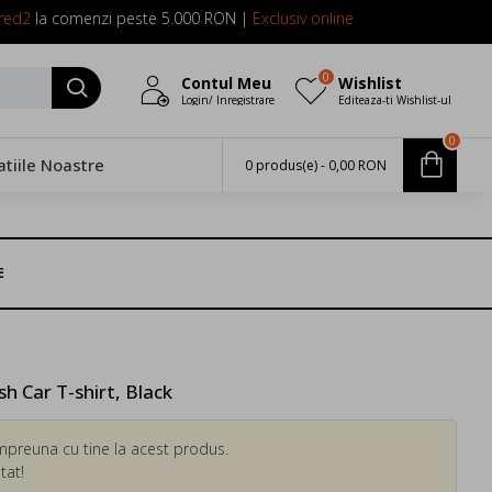
red2
la comenzi peste 5.000 RON |
Exclusiv online
0
Contul Meu
Wishlist
Login/ Inregistrare
Editeaza-ti Wishlist-ul
0
atiile Noastre
0 produs(e) - 0,00 RON
E
 Car T-shirt, Black
mpreuna cu tine la acest produs.
tat!