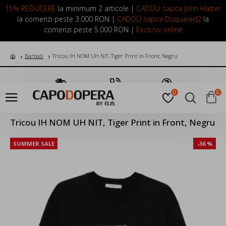
LOGIN
INREGISTRARE
15% REDUCERE
la minimum 2 articole |
CADOU sapca John Hatter
la comenzi peste 3.000 RON |
CADOU sapca Dsquared2
la
comenzi peste 5.000 RON |
Exclusiv online
Barbati
Tricou IH NOM UH NIT, Tiger Print in Front, Negru
Transport Gratuit
Suna Acum
Pune o Intrebare
0
0
Tricou IH NOM UH NIT, Tiger Print in Front, Negru
SUMMER SALE
-36 %