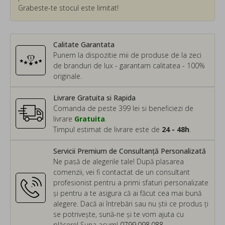
Grabeste-te stocul este limitat!
Calitate Garantata
Punem la dispozitie mii de produse de la zeci
de branduri de lux - garantam calitatea - 100%
originale.
Livrare Gratuita si Rapida
Comanda de peste 399 lei si beneficiezi de
livrare
Gratuita
.
Timpul estimat de livrare este de
24 - 48h
.
Servicii Premium de Consultanță Personalizată
Ne pasă de alegerile tale! După plasarea
comenzii, vei fi contactat de un consultant
profesionist pentru a primi sfaturi personalizate
și pentru a te asigura că ai făcut cea mai bună
alegere. Dacă ai întrebări sau nu știi ce produs ți
se potrivește, sună-ne și te vom ajuta cu
plăcere! Suna acum!
0799.098.088