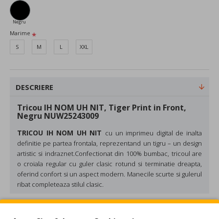
Negru
Marime
S
M
L
XXL
DESCRIERE
Tricou IH NOM UH NIT, Tiger Print in Front,
Negru NUW25243009
TRICOU IH NOM UH NIT
cu un imprimeu digital de inalta
definitie pe partea frontala, reprezentand un tigru – un design
artistic si indraznet.
Confectionat din 100% bumbac, tricoul are
o
croiala regular
cu
guler clasic rotund
si
terminatie dreapta
,
oferind confort si un aspect modern.
Manecile scurte
si
gulerul
ribat
completeaza stilul clasic.
Compozitie: Bumbac
Culoare: Negru
REVIEW-URI