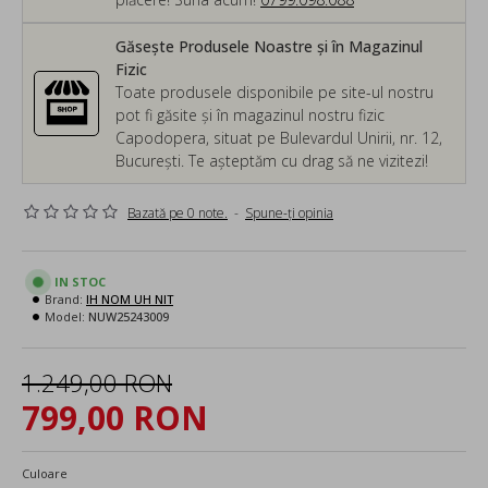
Găsește Produsele Noastre și în Magazinul
Fizic
Toate produsele disponibile pe site-ul nostru
pot fi găsite și în magazinul nostru fizic
Capodopera, situat pe Bulevardul Unirii, nr. 12,
București. Te așteptăm cu drag să ne vizitezi!
Bazată pe 0 note.
-
Spune-ţi opinia
IN STOC
Brand:
IH NOM UH NIT
Model:
NUW25243009
1.249,00 RON
799,00 RON
Culoare