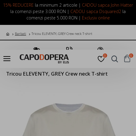
LOGIN
INREGISTRARE
15% REDUCERE
la minimum 2 articole |
CADOU sapca John Hatter
la comenzi peste 3.000 RON |
CADOU sapca Dsquared2
la
comenzi peste 5.000 RON |
Exclusiv online
Barbati
Tricou ELEVENTY, GREY Crew neck T-shirt
Transport Gratuit
Suna Acum
Pune o Intrebare
0
0
Tricou ELEVENTY, GREY Crew neck T-shirt