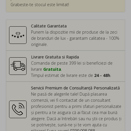
Grabeste-te stocul este limitat!
Calitate Garantata
Punem la dispozitie mii de produse de la zeci
de branduri de lux - garantam calitatea - 100%
originale.
Livrare Gratuita si Rapida
Comanda de peste 399 lei si beneficiezi de
livrare
Gratuita
.
Timpul estimat de livrare este de
24 - 48h
.
Servicii Premium de Consultanță Personalizată
Ne pasă de alegerile tale! După plasarea
comenzii, vei fi contactat de un consultant
profesionist pentru a primi sfaturi personalizate
și pentru a te asigura că ai făcut cea mai bună
alegere. Dacă ai întrebări sau nu știi ce produs ți
se potrivește, sună-ne și te vom ajuta cu
plăcere! Suna acum!
0799.098.088