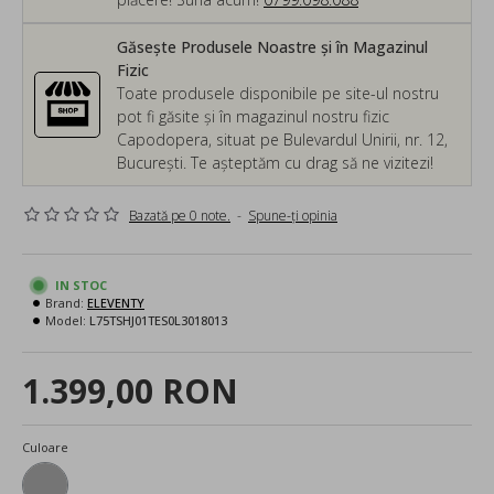
Găsește Produsele Noastre și în Magazinul
Fizic
Toate produsele disponibile pe site-ul nostru
pot fi găsite și în magazinul nostru fizic
Capodopera, situat pe Bulevardul Unirii, nr. 12,
București. Te așteptăm cu drag să ne vizitezi!
Bazată pe 0 note.
-
Spune-ţi opinia
IN STOC
Brand:
ELEVENTY
Model:
L75TSHJ01TES0L3018013
1.399,00 RON
Culoare