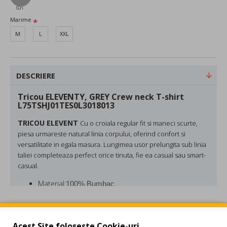
Gri
Marime
M
L
XXL
DESCRIERE
Tricou ELEVENTY, GREY Crew neck T-shirt
L75TSHJ01TES0L3018013
TRICOU ELEVENT
Cu o
croiala regular fit
si maneci scurte,
piesa urmareste natural linia corpului, oferind confort si
versatilitate in egala masura. Lungimea usor prelungita sub linia
taliei completeaza perfect orice tinuta, fie ea casual sau smart-
casual.
Material:
100% Bumbac
Culoare: Gri
REVIEW-URI
Acest Site foloseste Cookie-uri.