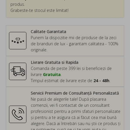
produs.
Grabeste-te stocul este limitat!
Calitate Garantata
Punem la dispozitie mii de produse de la zeci
de branduri de lux - garantam calitatea - 100%
originale.
Livrare Gratuita si Rapida
Comanda de peste 399 lei si beneficiezi de
livrare
Gratuita
.
Timpul estimat de livrare este de
24 - 48h
.
Servicii Premium de Consultanță Personalizată
Ne pasă de alegerile tale! După plasarea
comenzii, vei fi contactat de un consultant
profesionist pentru a primi sfaturi personalizate
și pentru a te asigura că ai făcut cea mai bună
alegere. Dacă ai întrebări sau nu știi ce produs ți
se potrivește, sună-ne și te vom ajuta cu