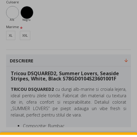
Culoare
Alb
Negru
Marime
XL
XXL
DESCRIERE
Tricou DSQUARED2, Summer Lovers, Seaside
Stripes, White, Black S78GD0104S23601001F
TRICOU DSQUARED2
cu dungi alb-marine si croiala lejera,
ideal pentru zilele toride. Fabricat din material cu textura
de in, ofera confort si respirabilitate. Detaliul colorat
„SUMMER LOVERS” pe piept adauga un vibe fresh si
relaxat, perfect pentru stilul de vara.
Compozitie: Bumbac
Croiala: Regular Fit