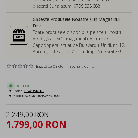
plăcere! Suna acum!
0799.098.088
Găsește Produsele Noastre și în Magazinul
Fizic
Toate produsele disponibile pe site-ul nostru
pot fi găsite și în magazinul nostru fizic
Capodopera, situat pe Bulevardul Unirii, nr. 12,
București. Te așteptăm cu drag să ne vizitezi!
Bazată pe 0 note.
-
Spune-ţi opinia
IN STOC
Brand:
DSQUARED2
Model:
S78GD0104S23601001F
2.249,00 RON
1.799,00 RON