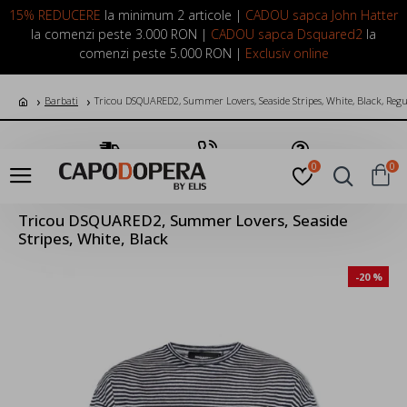
LOGIN
INREGISTRARE
15% REDUCERE
la minimum 2 articole |
CADOU sapca John Hatter
la comenzi peste 3.000 RON |
CADOU sapca Dsquared2
la
comenzi peste 5.000 RON |
Exclusiv online
Barbati
Tricou DSQUARED2, Summer Lovers, Seaside Stripes, White, Black, Regu
Transport Gratuit
Suna Acum
Pune o Intrebare
0
0
Tricou DSQUARED2, Summer Lovers, Seaside
Stripes, White, Black
-20 %