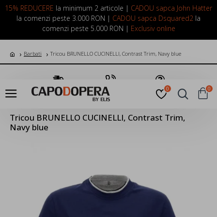
LOGIN
INREGISTRARE
15% REDUCERE
la minimum 2 articole |
CADOU sapca John Hatter
la comenzi peste 3.000 RON |
CADOU sapca Dsquared2
la
comenzi peste 5.000 RON |
Exclusiv online
Barbati
Tricou BRUNELLO CUCINELLI, Contrast Trim, Navy blue
Transport Gratuit
Suna Acum
Pune o Intrebare
0
0
Tricou BRUNELLO CUCINELLI, Contrast Trim,
Navy blue