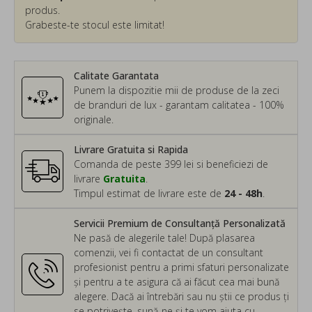
produs.
Grabeste-te stocul este limitat!
Calitate Garantata
Punem la dispozitie mii de produse de la zeci
de branduri de lux - garantam calitatea - 100%
originale.
Livrare Gratuita si Rapida
Comanda de peste 399 lei si beneficiezi de
livrare
Gratuita
.
Timpul estimat de livrare este de
24 - 48h
.
Servicii Premium de Consultanță Personalizată
Ne pasă de alegerile tale! După plasarea
comenzii, vei fi contactat de un consultant
profesionist pentru a primi sfaturi personalizate
și pentru a te asigura că ai făcut cea mai bună
alegere. Dacă ai întrebări sau nu știi ce produs ți
se potrivește, sună-ne și te vom ajuta cu