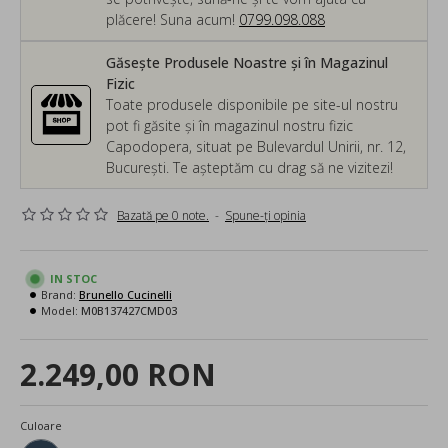
plăcere! Suna acum!
0799.098.088
Găsește Produsele Noastre și în Magazinul
Fizic
Toate produsele disponibile pe site-ul nostru
pot fi găsite și în magazinul nostru fizic
Capodopera, situat pe Bulevardul Unirii, nr. 12,
București. Te așteptăm cu drag să ne vizitezi!
Bazată pe 0 note.
-
Spune-ţi opinia
IN STOC
Brand:
Brunello Cucinelli
Model:
M0B137427CMD03
2.249,00 RON
Culoare