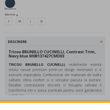
Bleumarin
Marime
S
M
L
XL
DESCRIERE
Tricou BRUNELLO CUCINELLI, Contrast Trim,
Navy blue M0B137427CMD03
TRICOU BRUNELLO CUCINELLI,
redefineste esenta
stilului casual premium printr-un design minimalist si o
executie impecabila. Confectionat din materiale de inalta
calitate, ofera confort si o senzatie placuta la purtare.
Detaliile contrastante discrete si finisajele rafinate il
transforma intr-o piesa esentiala pentru orice garderoba
sofisticata.
Material: Bumbac
REVIEW-URI
Culoare:
Navy blue