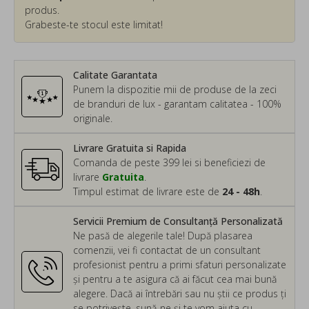
produs.
Grabeste-te stocul este limitat!
Calitate Garantata
Punem la dispozitie mii de produse de la zeci
de branduri de lux - garantam calitatea - 100%
originale.
Livrare Gratuita si Rapida
Comanda de peste 399 lei si beneficiezi de
livrare
Gratuita
.
Timpul estimat de livrare este de
24 - 48h
.
Servicii Premium de Consultanță Personalizată
Ne pasă de alegerile tale! După plasarea
comenzii, vei fi contactat de un consultant
profesionist pentru a primi sfaturi personalizate
și pentru a te asigura că ai făcut cea mai bună
alegere. Dacă ai întrebări sau nu știi ce produs ți
se potrivește, sună-ne și te vom ajuta cu