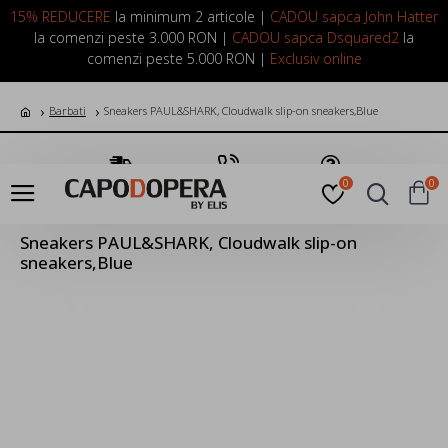
LOGIN
INREGISTRARE
15% REDUCERE
la minimum 2 articole |
CADOU sapca John Hatter
la comenzi peste 3.000 RON |
CADOU sapca Dsquared2
la
comenzi peste 5.000 RON |
Exclusiv online
Barbati
Sneakers PAUL&SHARK, Cloudwalk slip-on sneakers,Blue
Transport Gratuit
Suna Acum
Pune o Intrebare
0
0
Sneakers PAUL&SHARK, Cloudwalk slip-on
sneakers,Blue