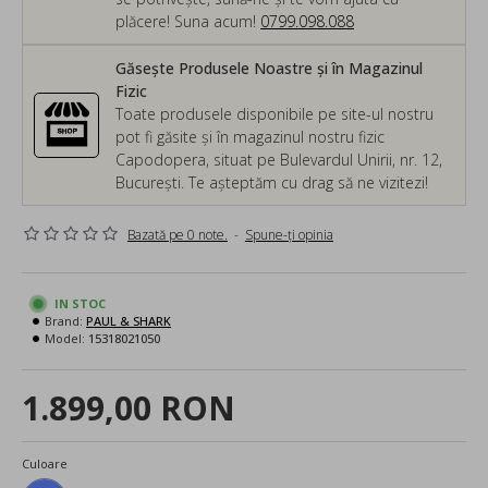
plăcere! Suna acum!
0799.098.088
Găsește Produsele Noastre și în Magazinul
Fizic
Toate produsele disponibile pe site-ul nostru
pot fi găsite și în magazinul nostru fizic
Capodopera, situat pe Bulevardul Unirii, nr. 12,
București. Te așteptăm cu drag să ne vizitezi!
Bazată pe 0 note.
-
Spune-ţi opinia
IN STOC
Brand:
PAUL & SHARK
Model:
15318021050
1.899,00 RON
Culoare