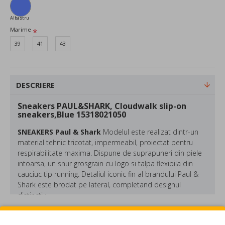
Albastru
Marime
39
41
43
DESCRIERE
Sneakers PAUL&SHARK, Cloudwalk slip-on
sneakers,Blue 15318021050
SNEAKERS
Paul & Shark
Modelul este realizat dintr-un
material tehnic tricotat, impermeabil, proiectat pentru
respirabilitate maxima. Dispune de suprapuneri din piele
intoarsa, un snur grosgrain cu logo si talpa flexibila din
cauciuc tip running. Detaliul iconic fin al brandului Paul &
Shark este brodat pe lateral, completand designul
distinctiv.
Compozitie:
70%
65% acrylic 20% nylon 15%
REVIEW-URI
wool