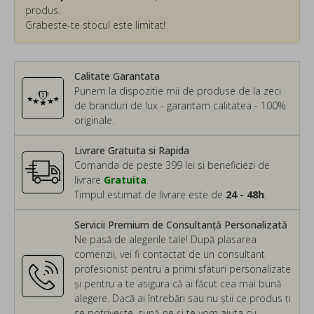
produs.
Grabeste-te stocul este limitat!
Calitate Garantata
Punem la dispozitie mii de produse de la zeci
de branduri de lux - garantam calitatea - 100%
originale.
Livrare Gratuita si Rapida
Comanda de peste 399 lei si beneficiezi de
livrare
Gratuita
.
Timpul estimat de livrare este de
24 - 48h
.
Servicii Premium de Consultanță Personalizată
Ne pasă de alegerile tale! După plasarea
comenzii, vei fi contactat de un consultant
profesionist pentru a primi sfaturi personalizate
și pentru a te asigura că ai făcut cea mai bună
alegere. Dacă ai întrebări sau nu știi ce produs ți
se potrivește, sună-ne și te vom ajuta cu