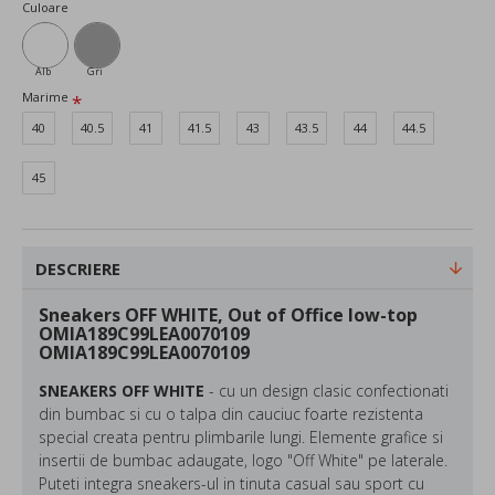
Culoare
Alb
Gri
Marime
40
40.5
41
41.5
43
43.5
44
44.5
45
DESCRIERE
Sneakers OFF WHITE, Out of Office low-top
OMIA189C99LEA0070109
OMIA189C99LEA0070109
SNEAKERS OFF WHITE
- cu un design clasic confectionati
din bumbac si cu o talpa din cauciuc foarte rezistenta
special creata pentru plimbarile lungi. Elemente grafice si
insertii de bumbac adaugate, logo "Off White" pe laterale.
Puteti integra sneakers-ul in tinuta casual sau sport cu