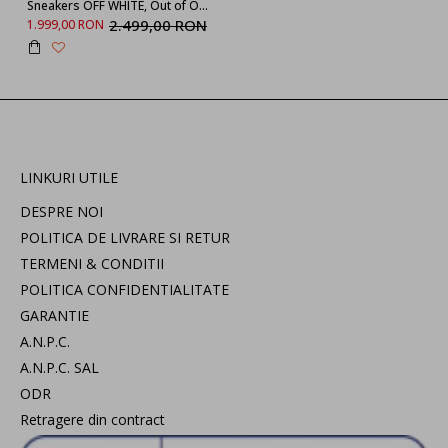
Sneakers OFF WHITE, Out of Office low-top OMIA189C99LEA0070109
2.499,00 RON
1.999,00 RON
LINKURI UTILE
DESPRE NOI
POLITICA DE LIVRARE SI RETUR
TERMENI & CONDITII
POLITICA CONFIDENTIALITATE
GARANTIE
A.N.P.C.
A.N.P.C. SAL
ODR
Retragere din contract