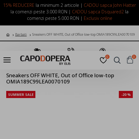
LOGIN
INREGISTRARE
15% REDUCERE
la minimum 2 articole |
CADOU sapca John Hatter
la comenzi peste 3.000 RON |
CADOU sapca Dsquared2
la
comenzi peste 5.000 RON |
Exclusiv online
Barbati
Sneakers OFF WHITE, Out of Office low-top OMIA189C99LEA0070109
Transport Gratuit
Suna Acum
Pune o Intrebare
0
0
Sneakers OFF WHITE, Out of Office low-top
OMIA189C99LEA0070109
SUMMER SALE
-20 %