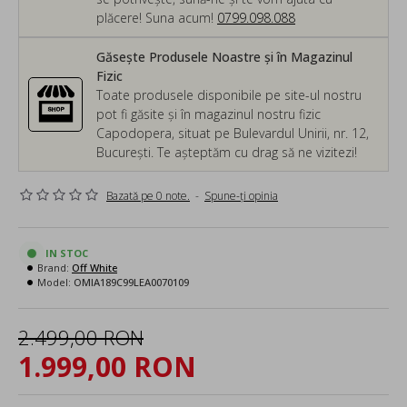
plăcere! Suna acum!
0799.098.088
Găsește Produsele Noastre și în Magazinul
Fizic
Toate produsele disponibile pe site-ul nostru
pot fi găsite și în magazinul nostru fizic
Capodopera, situat pe Bulevardul Unirii, nr. 12,
București. Te așteptăm cu drag să ne vizitezi!
Bazată pe 0 note.
-
Spune-ţi opinia
IN STOC
Brand:
Off White
Model:
OMIA189C99LEA0070109
2.499,00 RON
1.999,00 RON