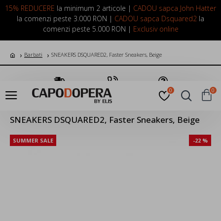
LOGIN
INREGISTRARE
15% REDUCERE
la minimum 2 articole |
CADOU sapca John Hatter
la comenzi peste 3.000 RON |
CADOU sapca Dsquared2
la
comenzi peste 5.000 RON |
Exclusiv online
Barbati
SNEAKERS DSQUARED2, Faster Sneakers, Beige
Transport Gratuit
Suna Acum
Pune o Intrebare
0
0
SNEAKERS DSQUARED2, Faster Sneakers, Beige
SUMMER SALE
-22 %