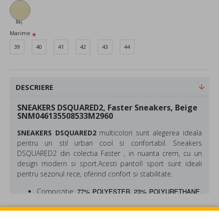
Bej
Marime
39
40
41
42
43
44
DESCRIERE
SNEAKERS DSQUARED2, Faster Sneakers, Beige
SNM046135508533M2960
SNEAKERS DSQUARED2
multicolori sunt alegerea ideala
pentru un stil urban cool si confortabil.
Sneakers
DSQUARED2 din colectia Faster , in nuanta crem, cu un
design modern si sport.Acesti pantofi sport sunt ideali
pentru sezonul rece, oferind confort si stabilitate.
Compozitie:
77% POLYESTER, 23% POLYURETHANE,
LINING: 100% POLYESTER; SOLE: 60% POLYESTER,
25% ELASTODIENE, 15%
POLYURETHANE
REVIEW-URI