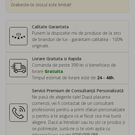
Grabeste-te stocul este limitat!
Calitate Garantata
Punem la dispozitie mii de produse de la zeci
de branduri de lux - garantam calitatea - 100%
originale.
Livrare Gratuita si Rapida
Comanda de peste 399 lei si beneficiezi de
livrare
Gratuita
.
Timpul estimat de livrare este de
24 - 48h
.
Servicii Premium de Consultanță Personalizată
Ne pasă de alegerile tale! După plasarea
comenzii, vei fi contactat de un consultant
profesionist pentru a primi sfaturi personalizate
și pentru a te asigura că ai făcut cea mai bună
alegere. Dacă ai întrebări sau nu știi ce produs ți
se potrivește, sună-ne și te vom ajuta cu
plăcere! Suna acum!
0799.098.088