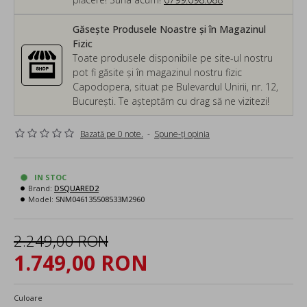
Găsește Produsele Noastre și în Magazinul
Fizic
Toate produsele disponibile pe site-ul nostru
pot fi găsite și în magazinul nostru fizic
Capodopera, situat pe Bulevardul Unirii, nr. 12,
București. Te așteptăm cu drag să ne vizitezi!
Bazată pe 0 note.
-
Spune-ţi opinia
IN STOC
Brand:
DSQUARED2
Model:
SNM046135508533M2960
2.249,00 RON
1.749,00 RON
Culoare