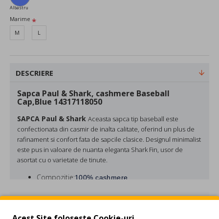
Albastru
Marime
M
L
DESCRIERE
Sapca Paul & Shark, cashmere Baseball
Cap,Blue 14317118050
SAPCA Paul & Shark
Aceasta
sapca tip baseball
este
confectionata din
casmir de inalta calitate
, oferind un plus de
rafinament si confort fata de sapcile clasice. Designul minimalist
este pus in valoare de nuanta eleganta
Shark Fin
, usor de
asortat cu o varietate de tinute.
Compozitie:
100% cashmere
Culoare: Albastru
REVIEW-URI
Acest Site foloseste Cookie-uri.