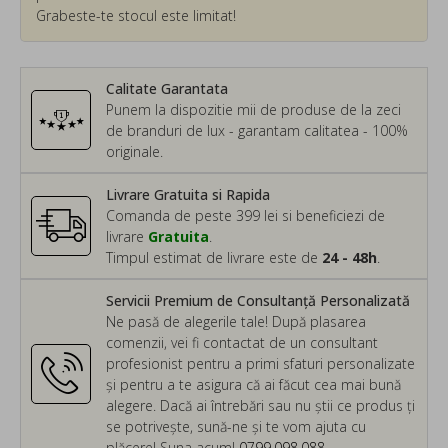
Grabeste-te stocul este limitat!
Calitate Garantata
Punem la dispozitie mii de produse de la zeci
de branduri de lux - garantam calitatea - 100%
originale.
Livrare Gratuita si Rapida
Comanda de peste 399 lei si beneficiezi de
livrare
Gratuita
.
Timpul estimat de livrare este de
24 - 48h
.
Servicii Premium de Consultanță Personalizată
Ne pasă de alegerile tale! După plasarea
comenzii, vei fi contactat de un consultant
profesionist pentru a primi sfaturi personalizate
și pentru a te asigura că ai făcut cea mai bună
alegere. Dacă ai întrebări sau nu știi ce produs ți
se potrivește, sună-ne și te vom ajuta cu
plăcere! Suna acum!
0799.098.088