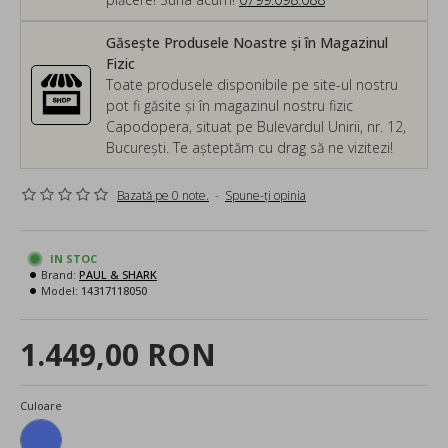
Găsește Produsele Noastre și în Magazinul
Fizic
Toate produsele disponibile pe site-ul nostru
pot fi găsite și în magazinul nostru fizic
Capodopera, situat pe Bulevardul Unirii, nr. 12,
București. Te așteptăm cu drag să ne vizitezi!
Bazată pe 0 note.
-
Spune-ţi opinia
IN STOC
Brand:
PAUL & SHARK
Model:
14317118050
1.449,00 RON
Culoare