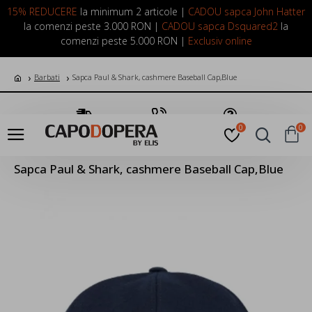
LOGIN
INREGISTRARE
15% REDUCERE
la minimum 2 articole |
CADOU sapca John Hatter
la comenzi peste 3.000 RON |
CADOU sapca Dsquared2
la
comenzi peste 5.000 RON |
Exclusiv online
Barbati
Sapca Paul & Shark, cashmere Baseball Cap,Blue
Transport Gratuit
Suna Acum
Pune o Intrebare
0
0
Sapca Paul & Shark, cashmere Baseball Cap,Blue