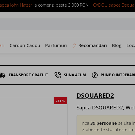
pca John Hatter
la comenzi peste 3.000 RON |
CADOU sapca Dsqua
SUNA ACUM: 0799 098 088
ri
Carduri Cadou
Parfumuri
Recomandari
Blog
Loc
TRANSPORT GRATUIT
SUNA ACUM
PUNE O INTREBAR
DSQUARED2
-33 %
Sapca DSQUARED2, Welc
Inca
39
persoane
se uita i
Grabeste-te stocul este limi