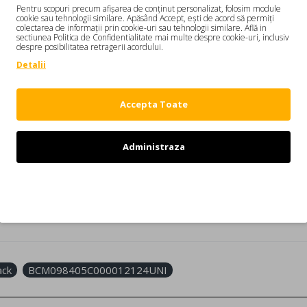
Pentru scopuri precum afișarea de conținut personalizat, folosim module
cookie sau tehnologii similare. Apăsând Accept, ești de acord să permiți
colectarea de informații prin cookie-uri sau tehnologii similare. Află in
sectiunea Politica de Confidentialitate mai multe despre cookie-uri, inclusiv
DESCRIERE
REVIEW-URI
despre posibilitatea retragerii acordului.
Detalii
M098405C000012124UNI
e asortat, care aduce o nota indrazneata si moderna oricarei tinute de zi cu
Accepta Toate
Administraza
i canadieni Dean si Dan Caten. Colectiile DSQUARED2 indraznete au 
Refuz
C000012124UNI
ack
BCM098405C000012124UNI