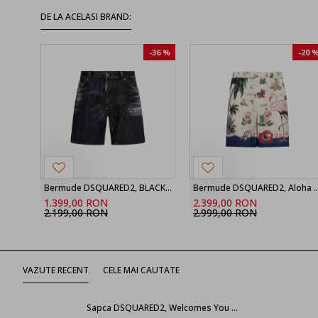
DE LA ACELASI BRAND:
-36 %
-20 
Bermude DSQUARED2, BLACK ‘Marine’ denim shorts
Bermude DSQUARED2, Aloha Souve
1.399,00 RON
2.399,00 RON
2.199,00 RON
2.999,00 RON
VAZUTE RECENT
CELE MAI CAUTATE
Sapca DSQUARED2, Welcomes You Tag, Black