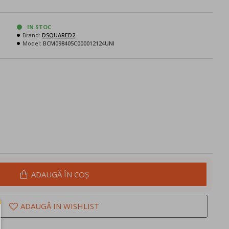
IN STOC
Brand:
DSQUARED2
Model:
BCM098405C000012124UNI
ADAUGĂ ÎN COŞ
ADAUGĂ IN WISHLIST