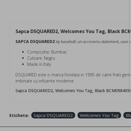
Sapca DSQUARED2, Welcomes You Tag, Black BC
SAPCA DSQUARED2
tip baseball, u
n accesoriu statement, usor d
Compozitie: Bumbac
Culoare: Negru
Made in Italy
DSQUARED este o marca fondata in 1995 de catre fratii gemen
imbinate cu influente moderne.
Sapca DSQUARED2, Welcomes You Tag, Black BCM098405
Etichete:
Sapca DSQUARED2
Welcomes You Tag
Bl