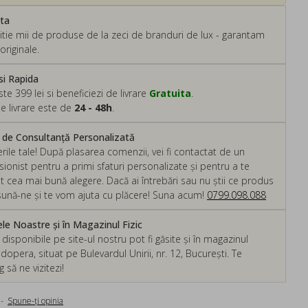
ata
tie mii de produse de la zeci de branduri de lux - garantam
originale.
si Rapida
 399 lei si beneficiezi de livrare
Gratuita
.
e livrare este de
24 - 48h
.
m de Consultanță Personalizată
rile tale! După plasarea comenzii, vei fi contactat de un
ionist pentru a primi sfaturi personalizate și pentru a te
ut cea mai bună alegere. Dacă ai întrebări sau nu știi ce produs
, sună-ne și te vom ajuta cu plăcere! Suna acum!
0799.098.088
e Noastre și în Magazinul Fizic
isponibile pe site-ul nostru pot fi găsite și în magazinul
dopera, situat pe Bulevardul Unirii, nr. 12, București. Te
să ne vizitezi!
-
Spune-ţi opinia