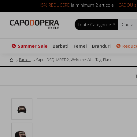
15% REDUCERE
la minimum 2 articole |
CADOU sa
Toate Categoriile
Summer Sale
Barbati
Femei
Branduri
Reduce
Barbati
Sapca DSQUARED2, Welcomes You Tag, Black