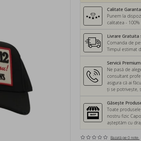
Calitate Garant
Punem la dispozi
calitatea - 100% 
Livrare Gratuita 
Comanda de peste
Timpul estimat d
Servicii Premiu
Ne pasă de alege
consultant profes
asigura că ai făc
ți se potrivește
Găsește Produsel
Toate produsele d
nostru fizic Capo
așteptăm cu drag 
Bazată pe 0 note.