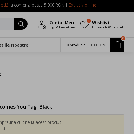
red2
la comenzi peste 5.000 RON |
Exclusiv online
0
Contul Meu
Wishlist
Login/ Inregistrare
Editeaza-ti Wishlist-ul
0
atiile Noastre
0 produs(e) - 0,00 RON
E
omes You Tag, Black
mpreuna cu tine la acest produs.
tat!