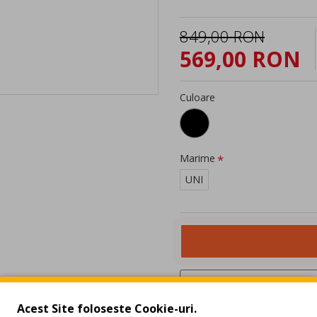
849,00 RON
569,00 RON
Culoare
Marime
UNI
Acest Site foloseste Cookie-uri.