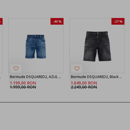
%
-40 %
-27 %
nir Boxer Shorts
Bermude DSQUARED2, AZUL MARINO Shorts vaqueros ‘Marine’, Bleu
Bermude DSQUARED2, Black Fog Wash Marine Shorts
1.199,00 RON
1.649,00 RON
1.999,00 RON
2.249,00 RON