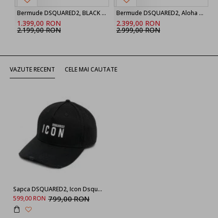
BCM041305C04312M063 SEPCI BARBATI
Bermude DSQUARED2, BLACK ‘Marine’ denim shorts
Bermude DSQUARED2, Aloha Souvenir Boxer Shorts
1.399,00 RON
2.399,00 RON
2.199,00 RON
2.999,00 RON
VAZUTE RECENT
CELE MAI CAUTATE
Sapca DSQUARED2, Icon Dsquared2, Neagra
799,00 RON
599,00 RON