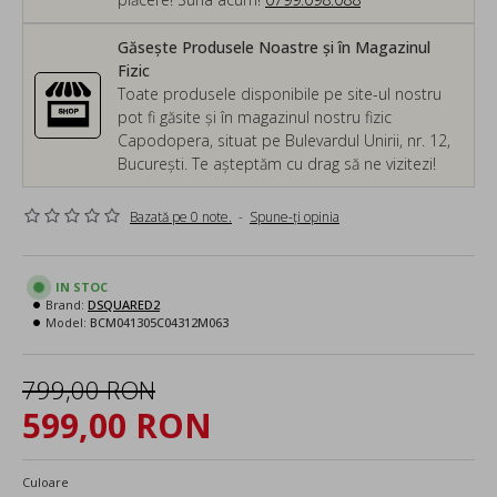
Găsește Produsele Noastre și în Magazinul
Fizic
Toate produsele disponibile pe site-ul nostru
pot fi găsite și în magazinul nostru fizic
Capodopera, situat pe Bulevardul Unirii, nr. 12,
București. Te așteptăm cu drag să ne vizitezi!
Bazată pe 0 note.
-
Spune-ţi opinia
IN STOC
Brand:
DSQUARED2
Model:
BCM041305C04312M063
799,00 RON
599,00 RON
Culoare