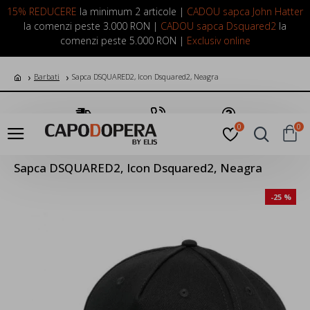
LOGIN
INREGISTRARE
15% REDUCERE
la minimum 2 articole |
CADOU sapca John Hatter
la comenzi peste 3.000 RON |
CADOU sapca Dsquared2
la
comenzi peste 5.000 RON |
Exclusiv online
Barbati
Sapca DSQUARED2, Icon Dsquared2, Neagra
Transport Gratuit
Suna Acum
Pune o Intrebare
0
0
Sapca DSQUARED2, Icon Dsquared2, Neagra
-25 %