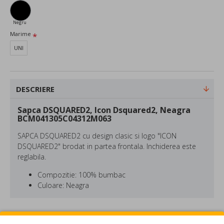
Negru
Marime
UNI
DESCRIERE
Sapca DSQUARED2, Icon Dsquared2, Neagra
BCM041305C04312M063
SAPCA DSQUARED2 cu design clasic si logo "ICON
DSQUARED2" brodat in partea frontala. Inchiderea este
reglabila.
Compozitie: 100% bumbac
Culoare: Neagra
*este recomandata spalarea manuala.
DSQUARED este o marca fondata in 1995 de catre fratii
REVIEW-URI