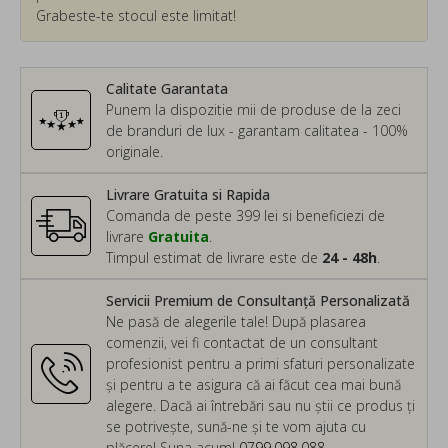
Grabeste-te stocul este limitat!
Calitate Garantata
Punem la dispozitie mii de produse de la zeci
de branduri de lux - garantam calitatea - 100%
originale.
Livrare Gratuita si Rapida
Comanda de peste 399 lei si beneficiezi de
livrare
Gratuita
.
Timpul estimat de livrare este de
24 - 48h
.
Servicii Premium de Consultanță Personalizată
Ne pasă de alegerile tale! După plasarea
comenzii, vei fi contactat de un consultant
profesionist pentru a primi sfaturi personalizate
și pentru a te asigura că ai făcut cea mai bună
alegere. Dacă ai întrebări sau nu știi ce produs ți
se potrivește, sună-ne și te vom ajuta cu
plăcere! Suna acum!
0799.098.088