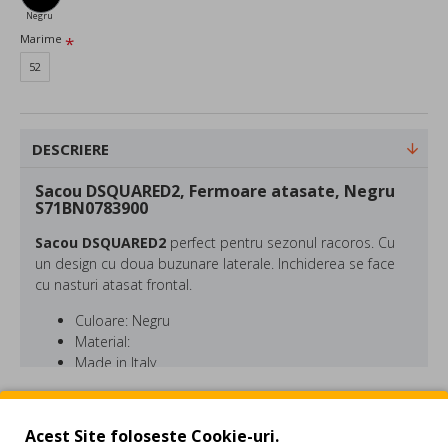
Negru
Marime
52
DESCRIERE
Sacou DSQUARED2, Fermoare atasate, Negru
S71BN0783900
Sacou DSQUARED2
perfect pentru sezonul racoros. Cu
un design cu doua buzunare laterale. Inchiderea se face
cu nasturi atasat frontal.
Culoare: Negru
Material:
Made in Italy
DSQUARED este o marca fondata in 1995 de catre fratii
REVIEW-URI
gemeni canadieni Dean si Dan Caten. Colectiile
Acest Site foloseste Cookie-uri.
DSQUARED2 indraznete au ca atribute ornamentele