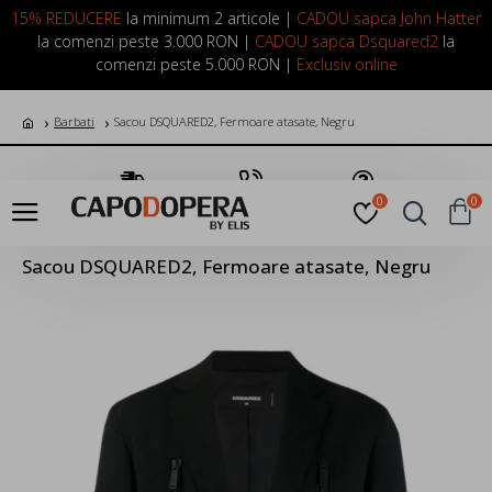
LOGIN
INREGISTRARE
15% REDUCERE
la minimum 2 articole |
CADOU sapca John Hatter
la comenzi peste 3.000 RON |
CADOU sapca Dsquared2
la
comenzi peste 5.000 RON |
Exclusiv online
Barbati
Sacou DSQUARED2, Fermoare atasate, Negru
Transport Gratuit
Suna Acum
Pune o Intrebare
0
0
Sacou DSQUARED2, Fermoare atasate, Negru