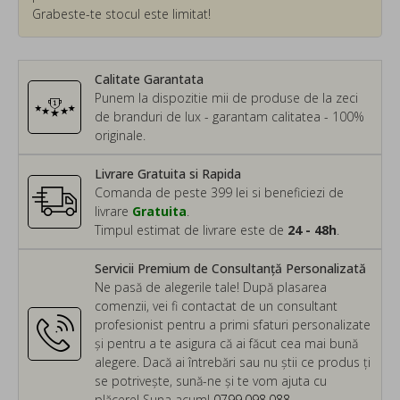
Grabeste-te stocul este limitat!
Calitate Garantata
Punem la dispozitie mii de produse de la zeci
de branduri de lux - garantam calitatea - 100%
originale.
Livrare Gratuita si Rapida
Comanda de peste 399 lei si beneficiezi de
livrare
Gratuita
.
Timpul estimat de livrare este de
24 - 48h
.
Servicii Premium de Consultanță Personalizată
Ne pasă de alegerile tale! După plasarea
comenzii, vei fi contactat de un consultant
profesionist pentru a primi sfaturi personalizate
și pentru a te asigura că ai făcut cea mai bună
alegere. Dacă ai întrebări sau nu știi ce produs ți
se potrivește, sună-ne și te vom ajuta cu
plăcere! Suna acum!
0799.098.088