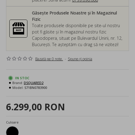
Găsește Produsele Noastre și în Magazinul
Fizic
Toate produsele disponibile pe site-ul nostru
pot fi găsite și în magazinul nostru fizic
Capodopera, situat pe Bulevardul Unirii, nr. 12,
București. Te așteptăm cu drag să ne vizitezi!
Bazată pe 0 note.
-
Spune-ţi opinia
IN STOC
Brand:
DSQUARED2
Model:
S71BN0783900
6.299,00 RON
Culoare