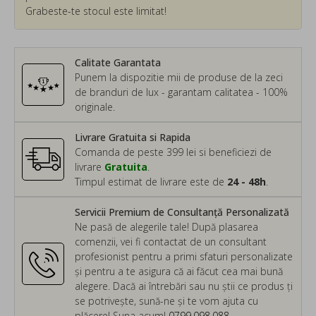
Grabeste-te stocul este limitat!
Calitate Garantata
Punem la dispozitie mii de produse de la zeci
de branduri de lux - garantam calitatea - 100%
originale.
Livrare Gratuita si Rapida
Comanda de peste 399 lei si beneficiezi de
livrare
Gratuita
.
Timpul estimat de livrare este de
24 - 48h
.
Servicii Premium de Consultanță Personalizată
Ne pasă de alegerile tale! După plasarea
comenzii, vei fi contactat de un consultant
profesionist pentru a primi sfaturi personalizate
și pentru a te asigura că ai făcut cea mai bună
alegere. Dacă ai întrebări sau nu știi ce produs ți
se potrivește, sună-ne și te vom ajuta cu
plăcere! Suna acum!
0799.098.088