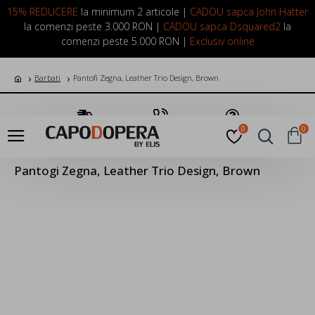
LOGIN
INREGISTRARE
15% REDUCERE
la minimum 2 articole |
CADOU sapca John Hatter
la comenzi peste 3.000 RON |
CADOU sapca Dsquared2
la
comenzi peste 5.000 RON |
Exclusiv online
Barbati
Pantofi Zegna, Leather Trio Design, Brown
Transport Gratuit
Suna Acum
Pune o Intrebare
0
0
Pantogi Zegna, Leather Trio Design, Brown