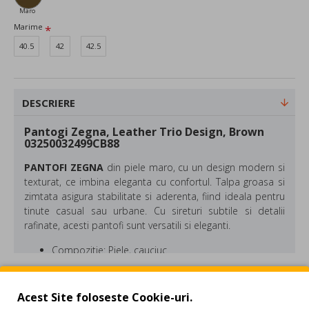
Maro
Marime
40.5
42
42.5
DESCRIERE
Pantogi Zegna, Leather Trio Design, Brown
03250032499CB88
PANTOFI ZEGNA
din piele maro, cu un design modern si
texturat, ce imbina eleganta cu confortul. Talpa groasa si
zimtata asigura stabilitate si aderenta, fiind ideala pentru
tinute casual sau urbane. Cu sireturi subtile si detalii
rafinate, acesti pantofi sunt versatili si eleganti.
Compozitie: Piele, cauciuc
Made in Italy
Culoare: Maro
REVIEW-URI
Acest Site foloseste Cookie-uri.
Zegna este un brand de lux creat special pentru barbate