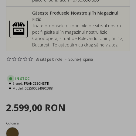
Găsește Produsele Noastre și în Magazinul
Fizic
Toate produsele disponibile pe site-ul nostru
pot fi găsite și în magazinul nostru fizic
Capodopera, situat pe Bulevardul Unirii, nr. 12,
București. Te așteptăm cu drag să ne vizitezi!
Bazată pe 0 note.
-
Spune-ţi opinia
IN STOC
Brand:
FRANCESCHETTI
Model:
03250032499CB88
2.599,00 RON
Culoare