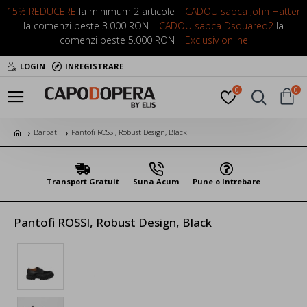
15% REDUCERE
la minimum 2 articole |
CADOU sapca John Hatter
la comenzi peste 3.000 RON |
CADOU sapca Dsquared2
la
comenzi peste 5.000 RON |
Exclusiv online
LOGIN
INREGISTRARE
0
0
Barbati
Pantofi ROSSI, Robust Design, Black
Transport Gratuit
Suna Acum
Pune o Intrebare
Pantofi ROSSI, Robust Design, Black