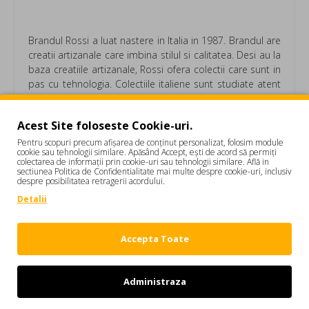
Brandul Rossi a luat nastere in Italia in 1987. Brandul are
creatii artizanale care imbina stilul si calitatea. Desi au la
baza creatiile artizanale, Rossi ofera colectii care sunt in
pas cu tehnologia. Colectiile italiene sunt studiate atent
in functie de dorintele fiecarui client. Produsele se
descriu ca fiind unele ce ofera confort maxim si
Acest Site foloseste Cookie-uri.
durabilitate.
Pentru scopuri precum afișarea de conținut personalizat, folosim module
cookie sau tehnologii similare. Apăsând Accept, ești de acord să permiți
colectarea de informații prin cookie-uri sau tehnologii similare. Află in
Pantofi ROSSI, Robust Design, Black 412PONERO
sectiunea Politica de Confidentialitate mai multe despre cookie-uri, inclusiv
Pantofi barbati
despre posibilitatea retragerii acordului.
Detalii
Accepta Toate
Etichete:
Pantofi ROSSI
Robust Design
Black
412PONERO
Pantofi barbati
Administraza