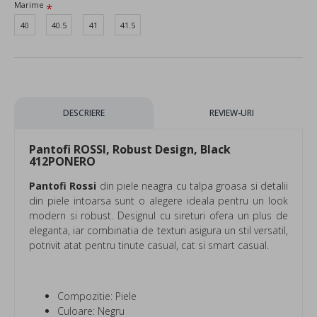
Marime
40
40.5
41
41.5
DESCRIERE
REVIEW-URI
Pantofi ROSSI, Robust Design, Black
412PONERO
Pantofi Rossi
din piele neagra cu talpa groasa si detalii
din piele intoarsa sunt o alegere ideala pentru un look
modern si robust. Designul cu sireturi ofera un plus de
eleganta, iar combinatia de texturi asigura un stil versatil,
potrivit atat pentru tinute casual, cat si smart casual.
Compozitie: Piele
Culoare: Negru