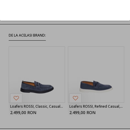
Refuz
DE LA ACELASI BRAND:
Loafers ROSSI, Classic, Casual Design, Blue
Loafers ROSSI, Refined Casual, Blue
2.499,00 RON
2.499,00 RON