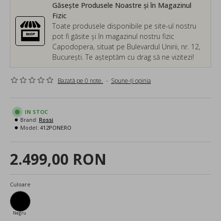
Găsește Produsele Noastre și în Magazinul
Fizic
Toate produsele disponibile pe site-ul nostru
pot fi găsite și în magazinul nostru fizic
Capodopera, situat pe Bulevardul Unirii, nr. 12,
București. Te așteptăm cu drag să ne vizitezi!
Bazată pe 0 note.
-
Spune-ţi opinia
IN STOC
Brand:
Rossi
Model:
412PONERO
2.499,00 RON
Culoare
Negru