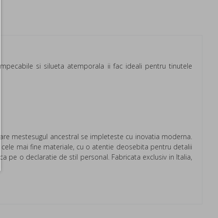
 impecabile si silueta atemporala ii fac ideali pentru tinutele
n care mestesugul ancestral se impleteste cu inovatia moderna.
n cele mai fine materiale, cu o atentie deosebita pentru detalii
a pe o declaratie de stil personal. Fabricata exclusiv in Italia,