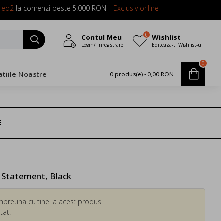
red2
la comenzi peste 5.000 RON |
Exclusiv online
0
Contul Meu
Wishlist
Login/ Inregistrare
Editeaza-ti Wishlist-ul
0
atiile Noastre
0 produs(e) - 0,00 RON
E
 Statement, Black
mpreuna cu tine la acest produs.
tat!