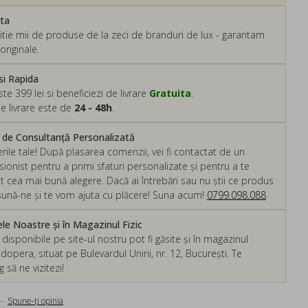
ata
tie mii de produse de la zeci de branduri de lux - garantam
originale.
si Rapida
 399 lei si beneficiezi de livrare
Gratuita
.
e livrare este de
24 - 48h
.
m de Consultanță Personalizată
rile tale! După plasarea comenzii, vei fi contactat de un
ionist pentru a primi sfaturi personalizate și pentru a te
ut cea mai bună alegere. Dacă ai întrebări sau nu știi ce produs
, sună-ne și te vom ajuta cu plăcere! Suna acum!
0799.098.088
e Noastre și în Magazinul Fizic
isponibile pe site-ul nostru pot fi găsite și în magazinul
dopera, situat pe Bulevardul Unirii, nr. 12, București. Te
să ne vizitezi!
-
Spune-ţi opinia