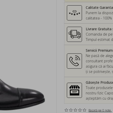
Calitate Garant
Punem la dispozi
calitatea - 100% 
Livrare Gratuita 
Comanda de peste
Timpul estimat d
Servicii Premiu
Ne pasă de alege
consultant profes
asigura că ai făc
ți se potrivește
Găsește Produsel
Toate produsele d
nostru fizic Capo
așteptăm cu drag 
Bazată pe 0 note.