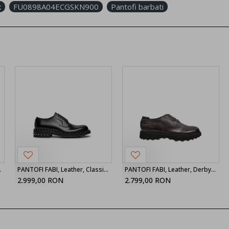
k
FU0898A04ECGSKN900
Pantofi barbati
ic, Black
PANTOFI FABI, Leather, Classic, Studs Details, Black
PANTOFI FABI, Leather, Derby Design, Brown
2.999,00 RON
2.799,00 RON