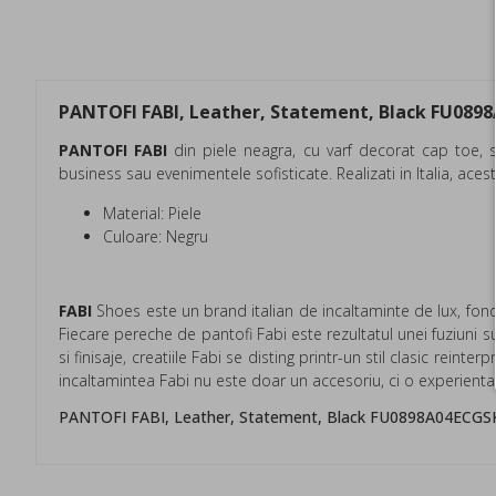
PANTOFI FABI, Leather, Statement, Black FU08
PANTOFI FABI
din piele neagra, cu varf decorat cap toe, su
business sau evenimentele sofisticate. Realizati in Italia, ace
Material: Piele
Culoare: Negru
FABI
Shoes este un brand italian de incaltaminte de lux, fond
Fiecare pereche de pantofi Fabi este rezultatul unei fuziuni su
si finisaje, creatiile Fabi se disting printr-un stil clasic rei
incaltamintea Fabi nu este doar un accesoriu, ci o experienta: 
PANTOFI FABI, Leather, Statement, Black FU0898A04ECGSK