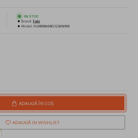
N
IN STOC
Brand:
Fabi
Model:
FU0898A04ECGSKN900
ADAUGĂ ÎN COŞ
ADAUGĂ IN WISHLIST