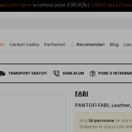
pca John Hatter
la comenzi peste 3.000 RON |
CADOU sapca Dsqua
SUNA ACUM: 0799 098 088
ri
Carduri Cadou
Parfumuri
Recomandari
Blog
Loc
TRANSPORT GRATUIT
SUNA ACUM
PUNE O INTREBAR
FABI
PANTOFI FABI, Leather,
Inca
36
persoane
se uita i
Grabeste-te stocul este limi