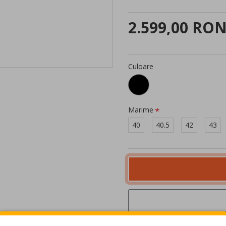
2.599,00 RO
Culoare
Marime
40
40.5
42
43