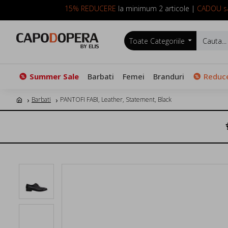
15% REDUCERE
la minimum 2 articole |
CADOU sa
Toate Categoriile
Summer Sale
Barbati
Femei
Branduri
Reduce
Barbati
PANTOFI FABI, Leather, Statement, Black