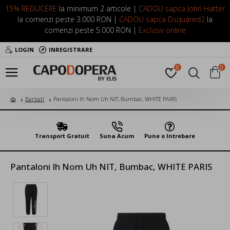
15% REDUCERE
la minimum 2 articole |
CADOU sapca John Hatter
la comenzi peste 3.000 RON |
CADOU sapca Dsquared2
la
comenzi peste 5.000 RON |
Exclusiv online
LOGIN
INREGISTRARE
0
0
Barbati
Pantaloni Ih Nom Uh NIT, Bumbac, WHITE PARIS
Transport Gratuit
Suna Acum
Pune o Intrebare
Pantaloni Ih Nom Uh NIT, Bumbac, WHITE PARIS