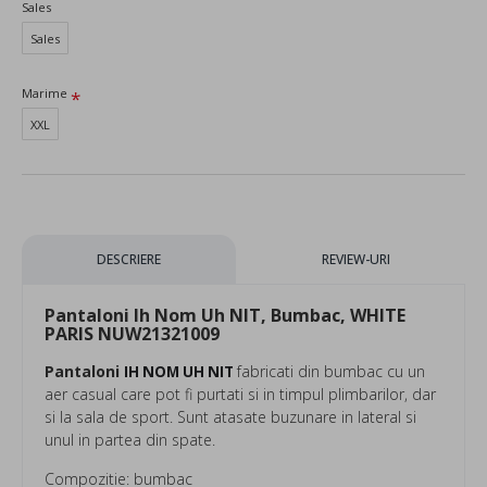
Sales
Sales
Marime
XXL
DESCRIERE
REVIEW-URI
Pantaloni Ih Nom Uh NIT, Bumbac, WHITE
PARIS NUW21321009
Pantaloni
fabricati din bumbac cu un
IH NOM UH NIT
aer casual care pot fi purtati si in timpul plimbarilor, dar
si la sala de sport. Sunt atasate buzunare in lateral si
unul in partea din spate.
Compozitie: bumbac