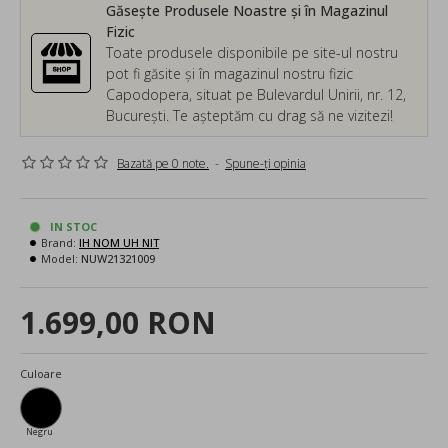
Găsește Produsele Noastre și în Magazinul
Fizic
Toate produsele disponibile pe site-ul nostru
pot fi găsite și în magazinul nostru fizic
Capodopera, situat pe Bulevardul Unirii, nr. 12,
București. Te așteptăm cu drag să ne vizitezi!
Bazată pe 0 note.
-
Spune-ţi opinia
IN STOC
Brand:
IH NOM UH NIT
Model:
NUW21321009
1.699,00 RON
Culoare
Negru