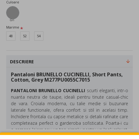
Culoare
Gri
Marime
48
52
54
DESCRIERE
Pantaloni BRUNELLO CUCINELLI, Short Pants,
Cotton, Grey M277PU0055C7015
PANTALONI BRUNELLO CUCINELLI
scurti eleganti, intr-o
nuanta neutra de taupe, ideali pentru tinute casual-chic
de vara. Croiala moderna, cu talie medie si buzunare
laterale functionale, ofera confort si stil in acelasi timp.
Inchidere frontala cu capse metalice si detalii rafinate care
completeaza perfect o garderoba sofisticata. Poarta-i cu
o camasa lejera sau un top simplu pentru un look relaxat,
dar atent stilizat.