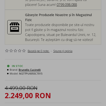
plăcere! Suna acum!
0799.098.088
Găsește Produsele Noastre și în Magazinul
Fizic
Toate produsele disponibile pe site-ul nostru
pot fi găsite și în magazinul nostru fizic
Capodopera, situat pe Bulevardul Unirii, nr. 12,
București. Te așteptăm cu drag să ne vizitezi!
Bazată pe 0 note.
-
Spune-ţi opinia
IN STOC
Brand:
Brunello Cucinelli
Model:
M277PU0055C7015
4.499,00 RON
2.249,00 RON