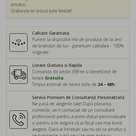
produs.
Grabeste-te stocul este limitat!
Calitate Garantata
Punem la dispozitie mii de produse de la zeci
de branduri de lux - garantam calitatea - 100%
originale.
Livrare Gratuita si Rapida
Comanda de peste 399 lei si beneficiezi de
livrare
Gratuita
.
Timpul estimat de livrare este de
24 - 48h
.
Servicii Premium de Consultanță Personalizată
Ne pasă de alegerile tale! După plasarea
comenzii, vei fi contactat de un consultant
profesionist pentru a primi sfaturi personalizate
și pentru a te asigura că ai făcut cea mai bună
alegere. Dacă ai întrebări sau nu știi ce produs ți
se potrivește, sună-ne și te vom ajuta cu