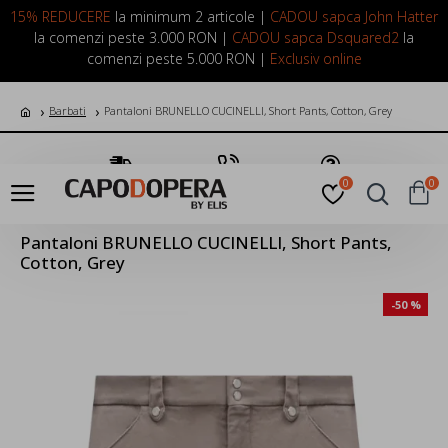
LOGIN
INREGISTRARE
15% REDUCERE
la minimum 2 articole |
CADOU sapca John Hatter
la comenzi peste 3.000 RON |
CADOU sapca Dsquared2
la
comenzi peste 5.000 RON |
Exclusiv online
Barbati
Pantaloni BRUNELLO CUCINELLI, Short Pants, Cotton, Grey
Transport Gratuit
Suna Acum
Pune o Intrebare
0
0
Pantaloni BRUNELLO CUCINELLI, Short Pants,
Cotton, Grey
-50 %