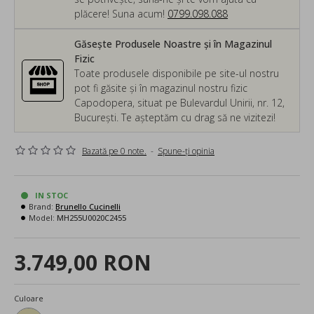
plăcere! Suna acum!
0799.098.088
Găsește Produsele Noastre și în Magazinul
Fizic
Toate produsele disponibile pe site-ul nostru
pot fi găsite și în magazinul nostru fizic
Capodopera, situat pe Bulevardul Unirii, nr. 12,
București. Te așteptăm cu drag să ne vizitezi!
Bazată pe 0 note.
-
Spune-ţi opinia
IN STOC
Brand:
Brunello Cucinelli
Model:
MH255U0020C2455
3.749,00 RON
Culoare