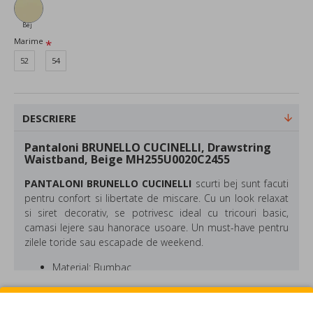
Bej
Marime
52
54
DESCRIERE
Pantaloni BRUNELLO CUCINELLI, Drawstring
Waistband, Beige MH255U0020C2455
PANTALONI BRUNELLO CUCINELLI
scurti bej sunt facuti
pentru confort si libertate de miscare. Cu un look relaxat
si siret decorativ, se potrivesc ideal cu tricouri basic,
camasi lejere sau hanorace usoare. Un must-have pentru
zilele toride sau escapade de weekend.
Material: Bumbac
Culoare: Bej
Made in Italy
REVIEW-URI