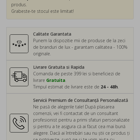
produs.
Grabeste-te stocul este limitat!
Calitate Garantata
Punem la dispozitie mii de produse de la zeci
de branduri de lux - garantam calitatea - 100%
originale.
Livrare Gratuita si Rapida
Comanda de peste 399 lei si beneficiezi de
livrare
Gratuita
.
Timpul estimat de livrare este de
24 - 48h
.
Servicii Premium de Consultanță Personalizată
Ne pasă de alegerile tale! După plasarea
comenzii, vei fi contactat de un consultant
profesionist pentru a primi sfaturi personalizate
și pentru a te asigura că ai făcut cea mai bună
alegere. Dacă ai întrebări sau nu știi ce produs ți
se potrivește, sună-ne și te vom ajuta cu