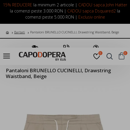
LOGIN
INREGISTRARE
15% REDUCERE
la minimum 2 articole |
CADOU sapca John Hatter
la comenzi peste 3.000 RON |
CADOU sapca Dsquared2
la
comenzi peste 5.000 RON |
Exclusiv online
Barbati
Pantaloni BRUNELLO CUCINELLI, Drawstring Waistband, Beige
Transport Gratuit
Suna Acum
Pune o Intrebare
0
0
Pantaloni BRUNELLO CUCINELLI, Drawstring
Waistband, Beige