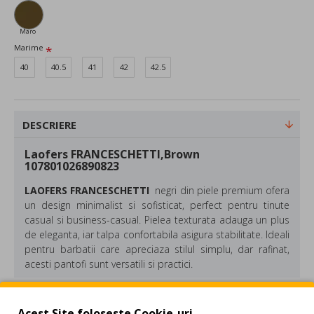
Maro
Marime
40
40.5
41
42
42.5
DESCRIERE
Laofers FRANCESCHETTI,Brown
107801026890823
LAOFERS FRANCESCHETTI
negri din piele premium ofera
un design minimalist si sofisticat, perfect pentru tinute
casual si business-casual. Pielea texturata adauga un plus
de eleganta, iar talpa confortabila asigura stabilitate. Ideali
pentru barbatii care apreciaza stilul simplu, dar rafinat,
acesti pantofi sunt versatili si practici.
Compozitie: Piele
Culoare: Maro
REVIEW-URI
Acest Site foloseste Cookie-uri.