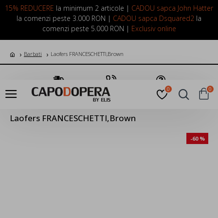
LOGIN
INREGISTRARE
15% REDUCERE
la minimum 2 articole |
CADOU sapca John Hatter
la comenzi peste 3.000 RON |
CADOU sapca Dsquared2
la
comenzi peste 5.000 RON |
Exclusiv online
Barbati
Laofers FRANCESCHETTI,Brown
Transport Gratuit
Suna Acum
Pune o Intrebare
0
0
Laofers FRANCESCHETTI,Brown
-60 %