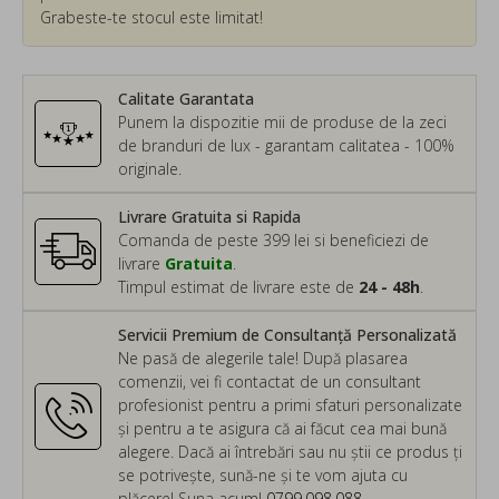
Grabeste-te stocul este limitat!
Calitate Garantata
Punem la dispozitie mii de produse de la zeci
de branduri de lux - garantam calitatea - 100%
originale.
Livrare Gratuita si Rapida
Comanda de peste 399 lei si beneficiezi de
livrare
Gratuita
.
Timpul estimat de livrare este de
24 - 48h
.
Servicii Premium de Consultanță Personalizată
Ne pasă de alegerile tale! După plasarea
comenzii, vei fi contactat de un consultant
profesionist pentru a primi sfaturi personalizate
și pentru a te asigura că ai făcut cea mai bună
alegere. Dacă ai întrebări sau nu știi ce produs ți
se potrivește, sună-ne și te vom ajuta cu
plăcere! Suna acum!
0799.098.088