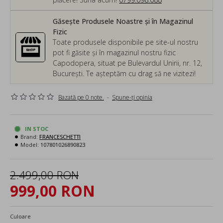
Găsește Produsele Noastre și în Magazinul
Fizic
Toate produsele disponibile pe site-ul nostru
pot fi găsite și în magazinul nostru fizic
Capodopera, situat pe Bulevardul Unirii, nr. 12,
București. Te așteptăm cu drag să ne vizitezi!
Bazată pe 0 note.
-
Spune-ţi opinia
IN STOC
Brand:
FRANCESCHETTI
Model:
107801026890823
2.499,00 RON
999,00 RON
Culoare