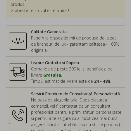
produs.
Grabeste-te stocul este limitat!
Calitate Garantata
Punem la dispozitie mii de produse de la zeci
de branduri de lux - garantam calitatea - 100%
originale.
Livrare Gratuita si Rapida
Comanda de peste 399 lei si beneficiezi de
livrare
Gratuita
.
Timpul estimat de livrare este de
24 - 48h
.
Servicii Premium de Consultanță Personalizată
Ne pasă de alegerile tale! După plasarea
comenzii, vei fi contactat de un consultant
profesionist pentru a primi sfaturi personalizate
și pentru a te asigura că ai făcut cea mai bună
alegere. Dacă ai întrebări sau nu știi ce produs ți
se potrivește, sună-ne și te vom ajuta cu