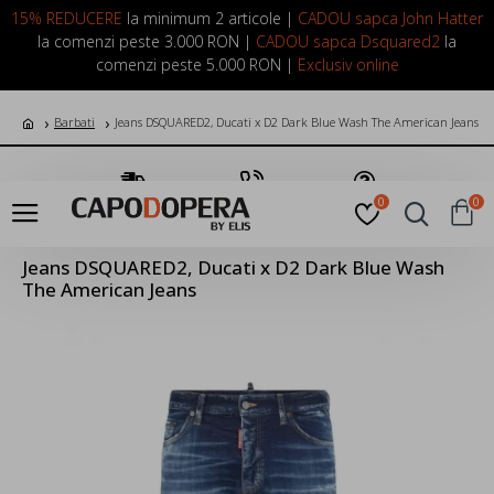
LOGIN
INREGISTRARE
15% REDUCERE
la minimum 2 articole |
CADOU sapca John Hatter
la comenzi peste 3.000 RON |
CADOU sapca Dsquared2
la
comenzi peste 5.000 RON |
Exclusiv online
Barbati
Jeans DSQUARED2, Ducati x D2 Dark Blue Wash The American Jeans
Transport Gratuit
Suna Acum
Pune o Intrebare
0
0
Jeans DSQUARED2, Ducati x D2 Dark Blue Wash
The American Jeans