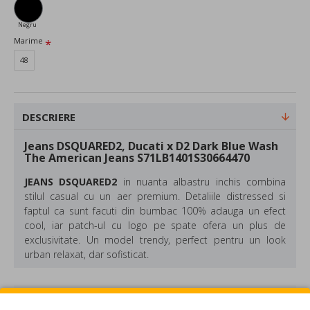
Negru
Marime
48
DESCRIERE
Jeans DSQUARED2, Ducati x D2 Dark Blue Wash
The American Jeans S71LB1401S30664470
JEANS DSQUARED2
in nuanta albastru inchis combina
stilul casual cu un aer premium. Detaliile distressed si
faptul ca sunt facuti din bumbac 100% adauga un efect
cool, iar patch-ul cu logo pe spate ofera un plus de
exclusivitate. Un model trendy, perfect pentru un look
urban relaxat, dar sofisticat.
Compozitie: 98% bumbac, 2% elastan
Culoare: Albastru
REVIEW-URI
Croiala: Loose Fit