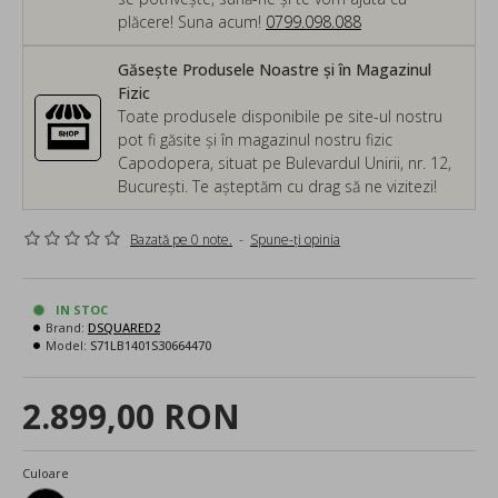
plăcere! Suna acum!
0799.098.088
Găsește Produsele Noastre și în Magazinul
Fizic
Toate produsele disponibile pe site-ul nostru
pot fi găsite și în magazinul nostru fizic
Capodopera, situat pe Bulevardul Unirii, nr. 12,
București. Te așteptăm cu drag să ne vizitezi!
Bazată pe 0 note.
-
Spune-ţi opinia
IN STOC
Brand:
DSQUARED2
Model:
S71LB1401S30664470
2.899,00 RON
Culoare