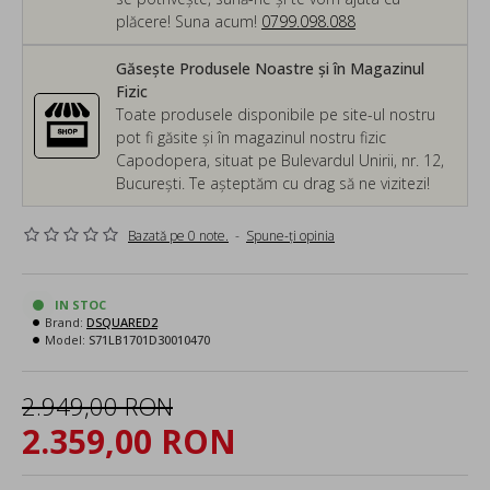
plăcere! Suna acum!
0799.098.088
Găsește Produsele Noastre și în Magazinul
Fizic
Toate produsele disponibile pe site-ul nostru
pot fi găsite și în magazinul nostru fizic
Capodopera, situat pe Bulevardul Unirii, nr. 12,
București. Te așteptăm cu drag să ne vizitezi!
Bazată pe 0 note.
-
Spune-ţi opinia
IN STOC
Brand:
DSQUARED2
Model:
S71LB1701D30010470
2.949,00 RON
2.359,00 RON