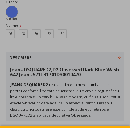
Culoare
Albastru
Marime
46
48
50
52
54
DESCRIERE
Jeans DSQUARED2,D2 Obsessed Dark Blue Wash
642 Jeans S71LB1701D30010470
JEANS DSQUARED2
realizati din
denim de bumbac elastic
pentru confort si libertate de miscare. Au o
croiala regular fit
cu
linie dreapta
si un
dark blue wash
modern, cu
finisaj usor uzat
si
efecte whiskering
care adauga un aspect autentic. Designul
clasic cu
cinci buzunare
este completat de
eticheta rosie
DSQUARED2
si
aplicatia decorativa Obsessed2
.
Compozitie:
98% BUMBAC, 2% ELASTAN-SPANDEX;