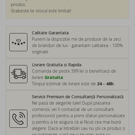
produs.
Grabeste-te stocul este limitat!
Calitate Garantata
Punem la dispozitie mii de produse de la zeci
de branduri de lux - garantam calitatea - 100%
originale.
Livrare Gratuita si Rapida
Comanda de peste 399 lei si beneficiezi de
livrare
Gratuita
.
Timpul estimat de livrare este de
24 - 48h
.
Servicii Premium de Consultanță Personalizată
Ne pasă de alegerile tale! După plasarea
comenzii, vei fi contactat de un consultant
profesionist pentru a primi sfaturi personalizate
și pentru a te asigura că ai făcut cea mai bună
alegere. Dacă ai întrebări sau nu știi ce produs ți
se potrivește, sună-ne și te vom ajuta cu