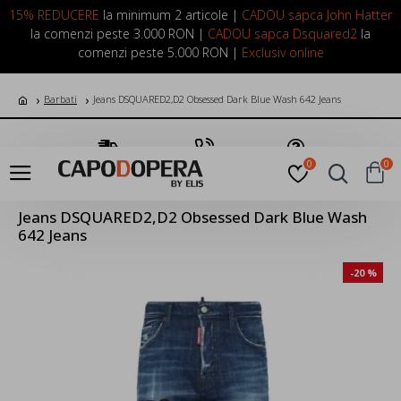
LOGIN
INREGISTRARE
15% REDUCERE
la minimum 2 articole |
CADOU sapca John Hatter
la comenzi peste 3.000 RON |
CADOU sapca Dsquared2
la
comenzi peste 5.000 RON |
Exclusiv online
Barbati
Jeans DSQUARED2,D2 Obsessed Dark Blue Wash 642 Jeans
Transport Gratuit
Suna Acum
Pune o Intrebare
0
0
Jeans DSQUARED2,D2 Obsessed Dark Blue Wash
642 Jeans
-20 %