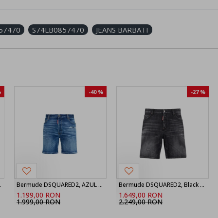
57470
S74LB0857470
JEANS BARBATI
%
-40 %
-27 %
nir Boxer Shorts
Bermude DSQUARED2, AZUL MARINO Shorts vaqueros ‘Marine’, Bleu
Bermude DSQUARED2, Black Fog Wash Marine Shorts
1.199,00 RON
1.649,00 RON
1.999,00 RON
2.249,00 RON