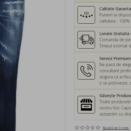
Calitate Garant
Punem la dispozi
calitatea - 100% 
Livrare Gratuita 
Comanda de peste
Timpul estimat d
Servicii Premiu
Ne pasă de alege
consultant profes
asigura că ai făc
ți se potrivește
Găsește Produsel
Toate produsele d
nostru fizic Capo
așteptăm cu drag 
Bazată pe 0 note.