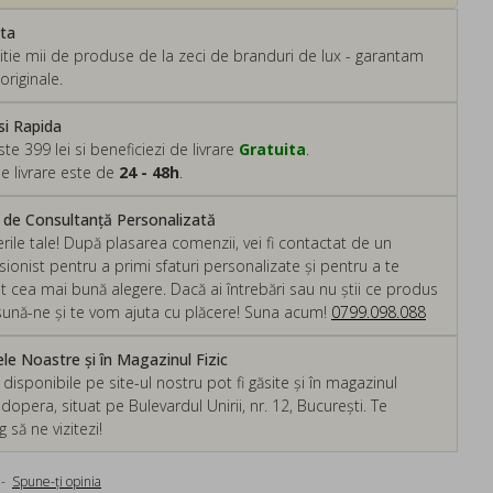
ata
tie mii de produse de la zeci de branduri de lux - garantam
originale.
si Rapida
 399 lei si beneficiezi de livrare
Gratuita
.
e livrare este de
24 - 48h
.
m de Consultanță Personalizată
rile tale! După plasarea comenzii, vei fi contactat de un
ionist pentru a primi sfaturi personalizate și pentru a te
ut cea mai bună alegere. Dacă ai întrebări sau nu știi ce produs
, sună-ne și te vom ajuta cu plăcere! Suna acum!
0799.098.088
e Noastre și în Magazinul Fizic
isponibile pe site-ul nostru pot fi găsite și în magazinul
dopera, situat pe Bulevardul Unirii, nr. 12, București. Te
să ne vizitezi!
-
Spune-ţi opinia