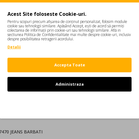
Acest Site foloseste Cookie-uri.
Pentru scopuri precum afișarea de conținut personalizat, folosim module
cookie sau tehnologii similare. Apăsând Accept, ești de acord să permiți
colectarea de informații prin cookie-uri sau tehnologii similare. Află in
sectiunea Politica de Confidentialitate mai multe despre cookie-uri, inclusiv
despre posibilitatea retragerii acordului.
DESCRIERE
REVIEW-URI
Detalii
S74LB0857470
Accepta Toate
or este o combinatie intre stilurile: italian, britanic si canadian. Dou
Administraza
Refuz
i canadieni Dean si Dan Caten. Colectiile DSQUARED2 indraznete au c
57470 JEANS BARBATI