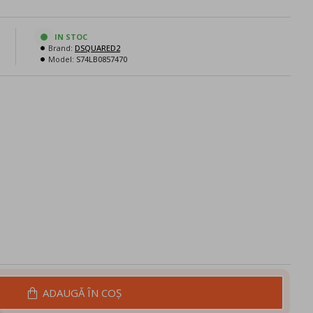
N
IN STOC
Brand:
DSQUARED2
Model:
S74LB0857470
ADAUGĂ ÎN COŞ