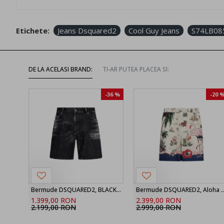
Etichete:
Jeans Dsquared2
Cool Guy Jeans
S74LB08
DE LA ACELASI BRAND:
TI-AR PUTEA PLACEA SI:
-36 %
-20 
Bermude DSQUARED2, BLACK ‘Marine’ denim shorts
Bermude DSQUARED2, Aloha Souve
1.399,00 RON
2.399,00 RON
2.199,00 RON
2.999,00 RON