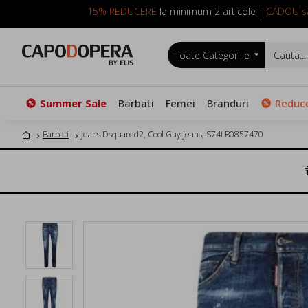
15% REDUCERE
la minimum 2 articole |
CADOU sa
Toate Categoriile
Summer Sale
Barbati
Femei
Branduri
Reduce
Barbati
Jeans Dsquared2, Cool Guy Jeans, S74LB0857470