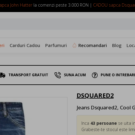
pca John Hatter
la comenzi peste 3.000 RON |
CADOU sapca Dsqua
SUNA ACUM: 0799 098 088
ri
Carduri Cadou
Parfumuri
Recomandari
Blog
Loc
TRANSPORT GRATUIT
SUNA ACUM
PUNE O INTREBAR
DSQUARED2
Jeans Dsquared2, Cool 
Inca
43
persoane
se uita i
Grabeste-te stocul este limi