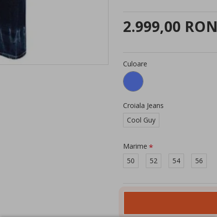
2.999,00 RO
Culoare
Croiala Jeans
Cool Guy
Marime
50
52
54
56