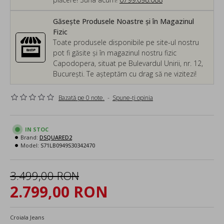
Găsește Produsele Noastre și în Magazinul
Fizic
Toate produsele disponibile pe site-ul nostru
pot fi găsite și în magazinul nostru fizic
Capodopera, situat pe Bulevardul Unirii, nr. 12,
București. Te așteptăm cu drag să ne vizitezi!
Bazată pe 0 note.
-
Spune-ţi opinia
IN STOC
Brand:
DSQUARED2
Model:
S71LB0949S30342470
3.499,00 RON
2.799,00 RON
Croiala Jeans