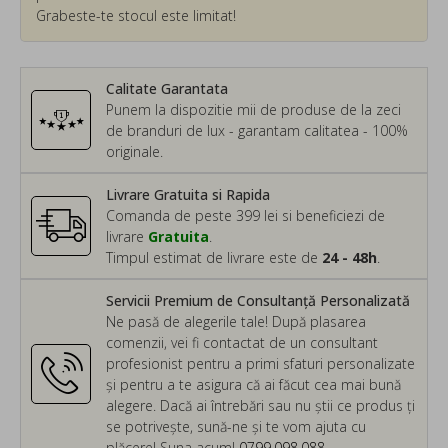
Grabeste-te stocul este limitat!
Calitate Garantata
Punem la dispozitie mii de produse de la zeci
de branduri de lux - garantam calitatea - 100%
originale.
Livrare Gratuita si Rapida
Comanda de peste 399 lei si beneficiezi de
livrare
Gratuita
.
Timpul estimat de livrare este de
24 - 48h
.
Servicii Premium de Consultanță Personalizată
Ne pasă de alegerile tale! După plasarea
comenzii, vei fi contactat de un consultant
profesionist pentru a primi sfaturi personalizate
și pentru a te asigura că ai făcut cea mai bună
alegere. Dacă ai întrebări sau nu știi ce produs ți
se potrivește, sună-ne și te vom ajuta cu
plăcere! Suna acum!
0799.098.088