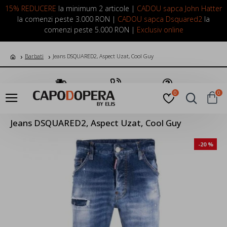
LOGIN
INREGISTRARE
15% REDUCERE
la minimum 2 articole |
CADOU sapca John Hatter
la comenzi peste 3.000 RON |
CADOU sapca Dsquared2
la
comenzi peste 5.000 RON |
Exclusiv online
Barbati
Jeans DSQUARED2, Aspect Uzat, Cool Guy
Transport Gratuit
Suna Acum
Pune o Intrebare
0
0
Jeans DSQUARED2, Aspect Uzat, Cool Guy
-20 %