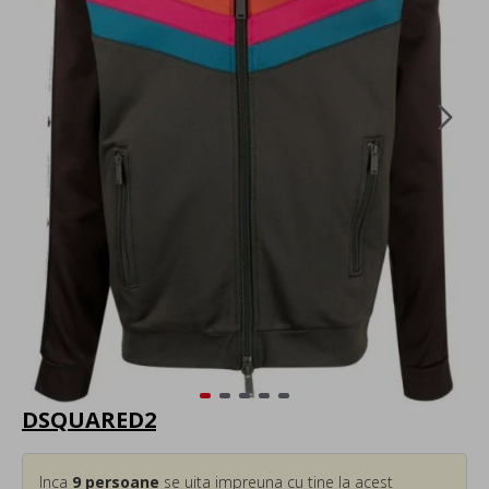
DSQUARED2
Inca
9
persoane
se uita impreuna cu tine la acest