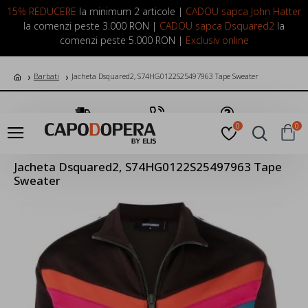
LOGIN
INREGISTRARE
15% REDUCERE
la minimum 2 articole |
CADOU sapca John Hatter
la comenzi peste 3.000 RON |
CADOU sapca Dsquared2
la
comenzi peste 5.000 RON |
Exclusiv online
Barbati
Jacheta Dsquared2, S74HG0122S25497963 Tape Sweater
Transport Gratuit
Suna Acum
Pune o Intrebare
0
0
Jacheta Dsquared2, S74HG0122S25497963 Tape
Sweater