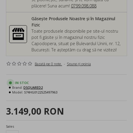
plăcere! Suna acum!
0799.098.088
Găsește Produsele Noastre și în Magazinul
Fizic
Toate produsele disponibile pe site-ul nostru
pot fi găsite și în magazinul nostru fizic
Capodopera, situat pe Bulevardul Unirii, nr. 12,
București. Te așteptăm cu drag să ne vizitezi!
Bazată pe 0 note.
-
Spune-ţi opinia
IN STOC
Brand:
DSQUARED2
Model:
S74HG0122S25497963
3.149,00 RON
Sales