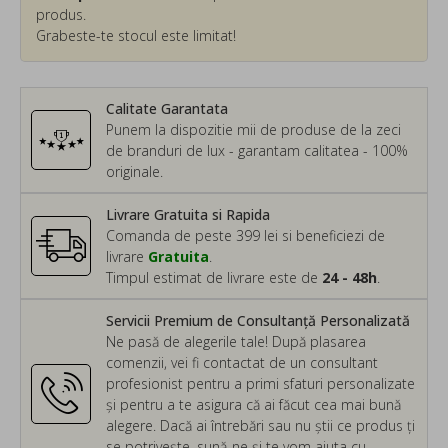
produs.
Grabeste-te stocul este limitat!
Calitate Garantata
Punem la dispozitie mii de produse de la zeci
de branduri de lux - garantam calitatea - 100%
originale.
Livrare Gratuita si Rapida
Comanda de peste 399 lei si beneficiezi de
livrare
Gratuita
.
Timpul estimat de livrare este de
24 - 48h
.
Servicii Premium de Consultanță Personalizată
Ne pasă de alegerile tale! După plasarea
comenzii, vei fi contactat de un consultant
profesionist pentru a primi sfaturi personalizate
și pentru a te asigura că ai făcut cea mai bună
alegere. Dacă ai întrebări sau nu știi ce produs ți
se potrivește, sună-ne și te vom ajuta cu