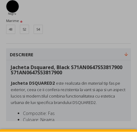
Negru
Marime
48
52
54
DESCRIERE
Jacheta Dsquared, Black S71AN0647S53817900
S71AN0647S53817900
Jacheta DSQUARED2
este
realizata din material tip fas
pe
exterior, ceea ce ii confera
rezistenta la vant si apa
si un aspect
lucios si modern
.
tilul combina
functionalitatea cu estetica
urbana de lux
specifica brandului DSQUARED2.
Compozitie: Fas
Culoare: Neagra
DSQUARED este o marca fondata in 1995 de catre fratii
REVIEW-URI