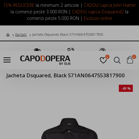
LOGIN
INREGISTRARE
15% REDUCERE
la minimum 2 articole |
CADOU sapca John Hatter
la comenzi peste 3.000 RON |
CADOU sapca Dsquared2
la
comenzi peste 5.000 RON |
Exclusiv online
Barbati
Jacheta Dsquared, Black S71AN0647S53817900
Transport Gratuit
Suna Acum
Pune o Intrebare
0
0
Jacheta Dsquared, Black S71AN0647S53817900
-43 %