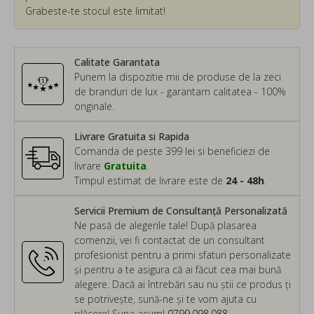
Grabeste-te stocul este limitat!
Calitate Garantata
Punem la dispozitie mii de produse de la zeci
de branduri de lux - garantam calitatea - 100%
originale.
Livrare Gratuita si Rapida
Comanda de peste 399 lei si beneficiezi de
livrare
Gratuita
.
Timpul estimat de livrare este de
24 - 48h
.
Servicii Premium de Consultanță Personalizată
Ne pasă de alegerile tale! După plasarea
comenzii, vei fi contactat de un consultant
profesionist pentru a primi sfaturi personalizate
și pentru a te asigura că ai făcut cea mai bună
alegere. Dacă ai întrebări sau nu știi ce produs ți
se potrivește, sună-ne și te vom ajuta cu
plăcere! Suna acum!
0799.098.088