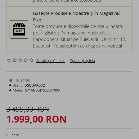
Găsește Produsele Noastre și în Magazinul
Fizic
Toate produsele disponibile pe site-ul nostru
pot fi găsite și în magazinul nostru fizic
Capodopera, situat pe Bulevardul Unirii, nr. 12,
București. Te așteptăm cu drag să ne vizitezi!
Bazată pe 0 note.
-
Spune-ţi opinia
IN STOC
Brand:
DSQUARED2
Model:
S71AN0647S53817900
3.499,00 RON
1.999,00 RON
Culoare