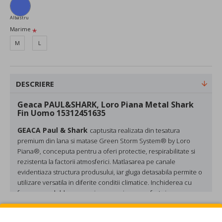
Albastru
Marime
M
L
DESCRIERE
Geaca PAUL&SHARK, Loro Piana Metal Shark
Fin Uomo 15312451635
GEACA Paul & Shark
captusita realizata din tesatura
premium din lana si matase Green Storm System® by Loro
Piana®, conceputa pentru a oferi protectie, respirabilitate si
rezistenta la factorii atmosferici. Matlasarea pe canale
evidentiaza structura produsului, iar gluga detasabila permite o
utilizare versatila in diferite conditii climatice. Inchiderea cu
fermoar cu dublu cursor si capse asigura confort si
functionalitate.
REVIEW-URI
Compozitie: 95% lana virgina, 5% matase