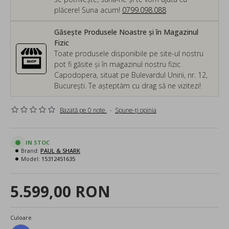
plăcere! Suna acum!
0799.098.088
Găsește Produsele Noastre și în Magazinul
Fizic
Toate produsele disponibile pe site-ul nostru
pot fi găsite și în magazinul nostru fizic
Capodopera, situat pe Bulevardul Unirii, nr. 12,
București. Te așteptăm cu drag să ne vizitezi!
Bazată pe 0 note.
-
Spune-ţi opinia
IN STOC
Brand:
PAUL & SHARK
Model:
15312451635
5.599,00 RON
Culoare