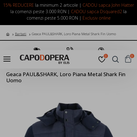
LOGIN
INREGISTRARE
15% REDUCERE
la minimum 2 articole |
CADOU sapca John Hatter
la comenzi peste 3.000 RON |
CADOU sapca Dsquared2
la
comenzi peste 5.000 RON |
Exclusiv online
Barbati
Geaca PAUL&SHARK, Loro Piana Metal Shark Fin Uomo
Transport Gratuit
Suna Acum
Pune o Intrebare
0
0
Geaca PAUL&SHARK, Loro Piana Metal Shark Fin
Uomo