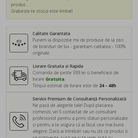
produs.
Grabeste-te stocul este limitat!
Calitate Garantata
Punem la dispozitie mii de produse de la zeci
de branduri de lux - garantam calitatea - 100%
originale.
Livrare Gratuita si Rapida
Comanda de peste 399 lei si beneficiezi de
livrare
Gratuita
.
Timpul estimat de livrare este de
24 - 48h
.
Servicii Premium de Consultanță Personalizată
Ne pasă de alegerile tale! După plasarea
comenzii, vei fi contactat de un consultant
profesionist pentru a primi sfaturi personalizate
și pentru a te asigura că ai făcut cea mai bună
alegere. Dacă ai întrebări sau nu știi ce produs ți
se potrivește, sună-ne și te vom ajuta cu