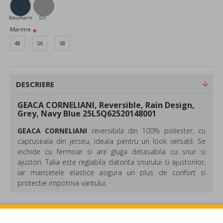
Bleumarin
Gri
Marime
48
56
58
DESCRIERE
GEACA CORNELIANI, Reversible, Rain Design,
Grey, Navy Blue 25L5Q62520148001
GEACA
CORNELIANI
reversibila din 100% poliester, cu
captuseala din jerseu, ideala pentru un look versatil. Se
inchide cu fermoar si are gluga detasabila cu snur si
ajustori. Talia este reglabila datorita snurului si ajustorilor,
iar mansetele elastice asigura un plus de confort si
protectie impotriva vantului.
Compozitie: Poliester
Culoare: Albastru, Gri
REVIEW-URI
Made in Italy