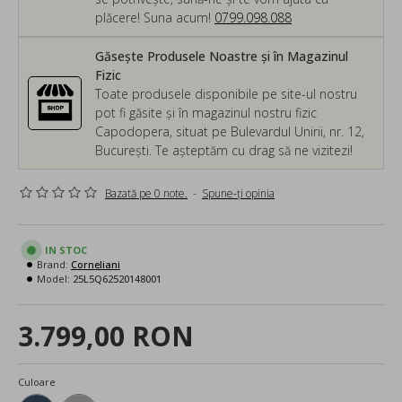
plăcere! Suna acum!
0799.098.088
Găsește Produsele Noastre și în Magazinul
Fizic
Toate produsele disponibile pe site-ul nostru
pot fi găsite și în magazinul nostru fizic
Capodopera, situat pe Bulevardul Unirii, nr. 12,
București. Te așteptăm cu drag să ne vizitezi!
Bazată pe 0 note.
-
Spune-ţi opinia
IN STOC
Brand:
Corneliani
Model:
25L5Q62520148001
3.799,00 RON
Culoare