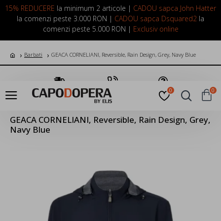
LOGIN
INREGISTRARE
15% REDUCERE
la minimum 2 articole |
CADOU sapca John Hatter
la comenzi peste 3.000 RON |
CADOU sapca Dsquared2
la
comenzi peste 5.000 RON |
Exclusiv online
Barbati
GEACA CORNELIANI, Reversible, Rain Design, Grey, Navy Blue
Transport Gratuit
Suna Acum
Pune o Intrebare
0
0
GEACA CORNELIANI, Reversible, Rain Design, Grey,
Navy Blue