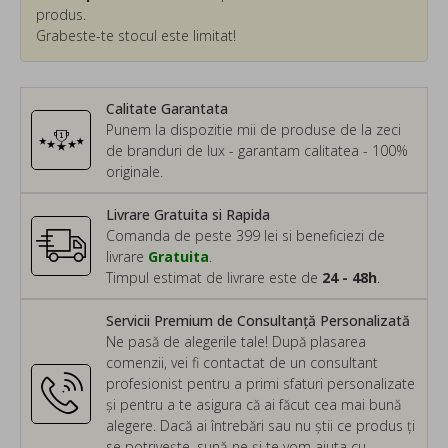
produs.
Grabeste-te stocul este limitat!
Calitate Garantata
Punem la dispozitie mii de produse de la zeci
de branduri de lux - garantam calitatea - 100%
originale.
Livrare Gratuita si Rapida
Comanda de peste 399 lei si beneficiezi de
livrare
Gratuita
.
Timpul estimat de livrare este de
24 - 48h
.
Servicii Premium de Consultanță Personalizată
Ne pasă de alegerile tale! După plasarea
comenzii, vei fi contactat de un consultant
profesionist pentru a primi sfaturi personalizate
și pentru a te asigura că ai făcut cea mai bună
alegere. Dacă ai întrebări sau nu știi ce produs ți
se potrivește, sună-ne și te vom ajuta cu