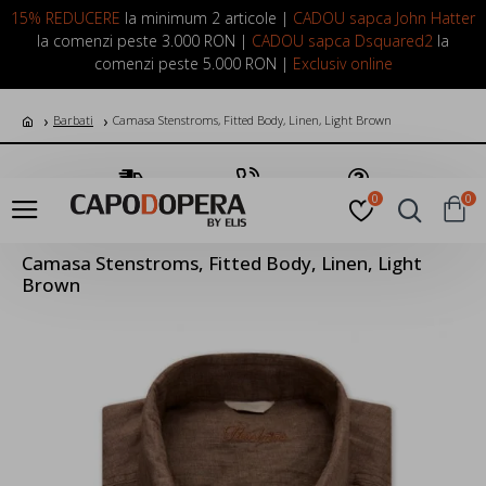
LOGIN
INREGISTRARE
15% REDUCERE
la minimum 2 articole |
CADOU sapca John Hatter
la comenzi peste 3.000 RON |
CADOU sapca Dsquared2
la
comenzi peste 5.000 RON |
Exclusiv online
Barbati
Camasa Stenstroms, Fitted Body, Linen, Light Brown
Transport Gratuit
Suna Acum
Pune o Intrebare
0
0
Camasa Stenstroms, Fitted Body, Linen, Light
Brown