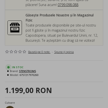
plăcere! Suna acum!
0799.098.088
Găsește Produsele Noastre și în Magazinul
Fizic
Toate produsele disponibile pe site-ul nostru
pot fi găsite și în magazinul nostru fizic
Capodopera, situat pe Bulevardul Unirii, nr. 12,
București. Te așteptăm cu drag să ne vizitezi!
Bazată pe 0 note.
-
Spune-ţi opinia
IN STOC
Brand:
STENSTROMS
Model:
6757217970260
1.199,00 RON
Culoare