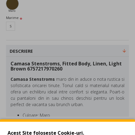
Maro
Marime
S
DESCRIERE
Camasa Stenstroms, Fitted Body, Linen, Light
Brown 6757217970260
Camasa Stenstroms
maro din in aduce o nota rustica si
sofisticata oricarei tinute. Tonul cald si materialul natural
ofera un echilibru ideal intre confort si eleganta. Poart-o
cu pantaloni din in sau chinos deschisi pentru un look
perfect de vacanta sau brunch urban.
Culoare: Maro
Material: In
REVIEW-URI
Acest Site foloseste Cookie-uri.