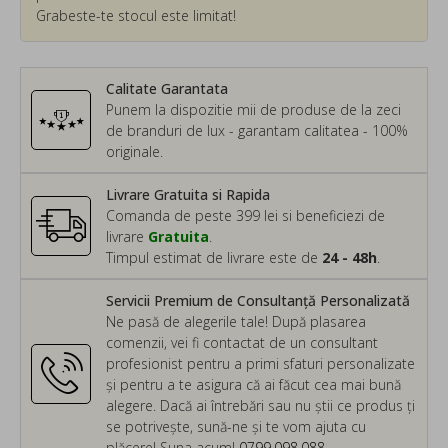
Grabeste-te stocul este limitat!
Calitate Garantata
Punem la dispozitie mii de produse de la zeci
de branduri de lux - garantam calitatea - 100%
originale.
Livrare Gratuita si Rapida
Comanda de peste 399 lei si beneficiezi de
livrare
Gratuita
.
Timpul estimat de livrare este de
24 - 48h
.
Servicii Premium de Consultanță Personalizată
Ne pasă de alegerile tale! După plasarea
comenzii, vei fi contactat de un consultant
profesionist pentru a primi sfaturi personalizate
și pentru a te asigura că ai făcut cea mai bună
alegere. Dacă ai întrebări sau nu știi ce produs ți
se potrivește, sună-ne și te vom ajuta cu
plăcere! Suna acum!
0799.098.088