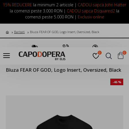
LOGIN
INREGISTRARE
15% REDUCERE
la minimum 2 articole |
CADOU sapca John Hatter
la comenzi peste 3.000 RON |
CADOU sapca Dsquared2
la
comenzi peste 5.000 RON |
Exclusiv online
Barbati
Bluza FEAR OF GOD, Logo Insert, Oversized, Black
Transport Gratuit
Suna Acum
Pune o Intrebare
0
0
Bluza FEAR OF GOD, Logo Insert, Oversized, Black
-46 %