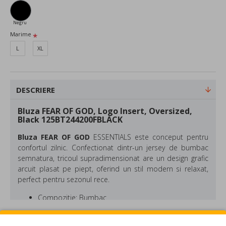
Negru
Marime
L
XL
DESCRIERE
Bluza FEAR OF GOD, Logo Insert, Oversized,
Black 125BT244200FBLACK
Bluza FEAR OF GOD
ESSENTIALS este conceput pentru
confortul zilnic. Confectionat dintr-un jersey de bumbac
semnatura, tricoul supradimensionat are un design grafic
arcuit plasat pe piept, oferind un stil modern si relaxat,
perfect pentru sezonul rece.
Compozitie: Bumbac
Culoare: Negru
Oversized
REVIEW-URI