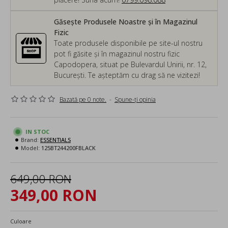
Găsește Produsele Noastre și în Magazinul
Fizic
Toate produsele disponibile pe site-ul nostru
pot fi găsite și în magazinul nostru fizic
Capodopera, situat pe Bulevardul Unirii, nr. 12,
București. Te așteptăm cu drag să ne vizitezi!
Bazată pe 0 note.
-
Spune-ţi opinia
IN STOC
Brand:
ESSENTIALS
Model:
125BT244200FBLACK
649,00 RON
349,00 RON
Culoare