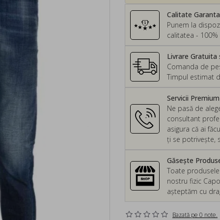
Calitate Garant
Punem la dispozi
calitatea - 100% 
Livrare Gratuita 
Comanda de peste
Timpul estimat d
Servicii Premiu
Ne pasă de alege
consultant profes
asigura că ai făc
ți se potrivește
Găsește Produsel
Toate produsele d
nostru fizic Capo
așteptăm cu drag 
Bazată pe 0 note.