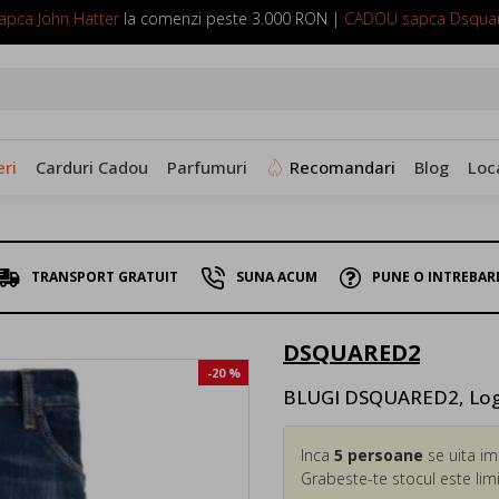
pca John Hatter
la comenzi peste 3.000 RON |
CADOU sapca Dsqua
SUNA ACUM: 0799 098 088
ri
Carduri Cadou
Parfumuri
Recomandari
Blog
Loc
TRANSPORT GRATUIT
SUNA ACUM
PUNE O INTREBAR
DSQUARED2
-20 %
BLUGI DSQUARED2, Logo
Inca
5
persoane
se uita im
Grabeste-te stocul este limi