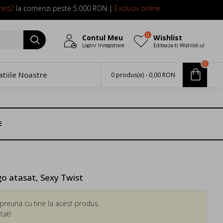
red2
la comenzi peste 5.000 RON |
Exclusiv online
0
Contul Meu
Wishlist
Login/ Inregistrare
Editeaza-ti Wishlist-ul
0
atiile Noastre
0 produs(e) - 0,00 RON
E
 atasat, Sexy Twist
preuna cu tine la acest produs.
tat!