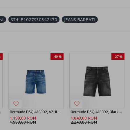
st
S74LB1027S30342470
JEANS BARBATI
%
-40 %
-27 %
nir Boxer Shorts
Bermude DSQUARED2, AZUL MARINO Shorts vaqueros ‘Marine’, Bleu
Bermude DSQUARED2, Black Fog Wash Marine Shorts
1.199,00 RON
1.649,00 RON
1.999,00 RON
2.249,00 RON