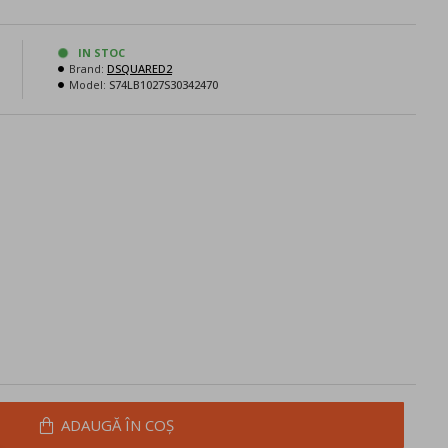
IN STOC
Brand:
DSQUARED2
N
Model:
S74LB1027S30342470
ADAUGĂ ÎN COŞ