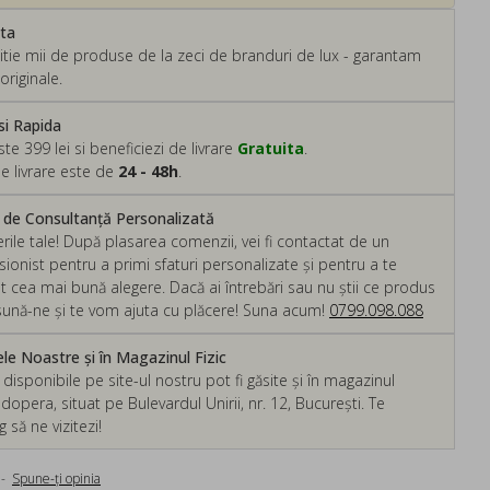
ata
tie mii de produse de la zeci de branduri de lux - garantam
originale.
si Rapida
 399 lei si beneficiezi de livrare
Gratuita
.
e livrare este de
24 - 48h
.
m de Consultanță Personalizată
rile tale! După plasarea comenzii, vei fi contactat de un
ionist pentru a primi sfaturi personalizate și pentru a te
ut cea mai bună alegere. Dacă ai întrebări sau nu știi ce produs
, sună-ne și te vom ajuta cu plăcere! Suna acum!
0799.098.088
e Noastre și în Magazinul Fizic
isponibile pe site-ul nostru pot fi găsite și în magazinul
dopera, situat pe Bulevardul Unirii, nr. 12, București. Te
să ne vizitezi!
-
Spune-ţi opinia