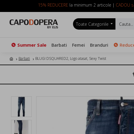
15% REDUCERE
la minimum 2 articole |
CADOU sa
Toate Categoriile
Summer Sale
Barbati
Femei
Branduri
Reduce
Barbati
BLUGI DSQUARED2, Logo atasat, Sexy Twist