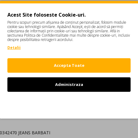
Acest Site foloseste Cookie-uri.
Pentru scopuri precum afișarea de conținut personalizat, folosim module
cookie sau tehnologii similare. Apăsând Accept, ești de acord să permiți
colectarea de informații prin cookie-uri sau tehnologii similare. Află in
sectiunea Politica de Confidentialitate mai multe despre cookie-uri, inclusiv
despre posibilitatea retragerii acordului.
DESCRIERE
REVIEW-URI
Detalii
B1027S30342470
Accepta Toate
or este o combinatie intre stilurile: italian, britanic si canadian. Dou
Administraza
Refuz
i canadieni Dean si Dan Caten. Colectiile DSQUARED2 indraznete au c
30342470 JEANS BARBATI