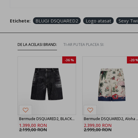
Etichete:
BLUGI DSQUARED2
Logo atasat
Sexy Twi
DE LA ACELASI BRAND:
TI-AR PUTEA PLACEA SI:
-36 %
-20 
Bermude DSQUARED2, BLACK ‘Marine’ denim shorts
Bermude DSQUARED2, Aloha Souve
1.399,00 RON
2.399,00 RON
2.199,00 RON
2.999,00 RON