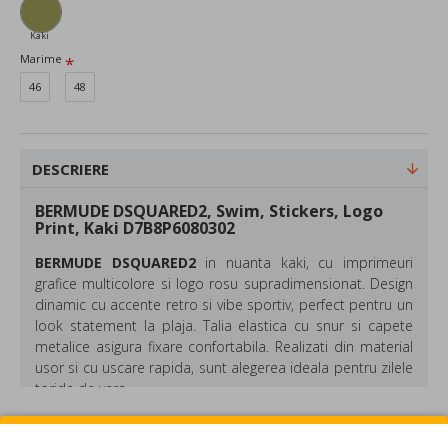
Kaki
Marime
46
48
DESCRIERE
BERMUDE DSQUARED2, Swim, Stickers, Logo
Print, Kaki D7B8P6080302
BERMUDE DSQUARED2
in nuanta kaki, cu imprimeuri
grafice multicolore si logo rosu supradimensionat. Design
dinamic cu accente retro si vibe sportiv, perfect pentru un
look statement la plaja. Talia elastica cu snur si capete
metalice asigura fixare confortabila. Realizati din material
usor si cu uscare rapida, sunt alegerea ideala pentru zilele
toride de vara.
Compozitie: Poliamida 2%, Elastan 8%
REVIEW-URI
Culoare: Kaki