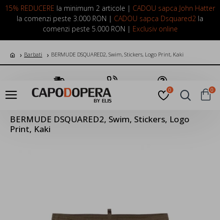
LOGIN
INREGISTRARE
15% REDUCERE
la minimum 2 articole |
CADOU sapca John Hatter
la comenzi peste 3.000 RON |
CADOU sapca Dsquared2
la
comenzi peste 5.000 RON |
Exclusiv online
Barbati
BERMUDE DSQUARED2, Swim, Stickers, Logo Print, Kaki
Transport Gratuit
Suna Acum
Pune o Intrebare
0
0
BERMUDE DSQUARED2, Swim, Stickers, Logo
Print, Kaki