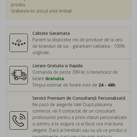
produs.
Grabeste-te stocul este limitat!
Calitate Garantata
Punem la dispozitie mii de produse de la zeci
de branduri de lux - garantam calitatea - 100%
originale.
Livrare Gratuita si Rapida
Comanda de peste 399 lei si beneficiezi de
livrare
Gratuita
.
Timpul estimat de livrare este de
24 - 48h
.
Servicii Premium de Consultanță Personalizată
Ne pasă de alegerile tale! După plasarea
comenzii, vei fi contactat de un consultant
profesionist pentru a primi sfaturi personalizate
și pentru a te asigura că ai făcut cea mai bună
alegere. Dacă ai întrebări sau nu știi ce produs ți
se potrivește, sună-ne și te vom ajuta cu