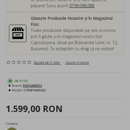
plăcere! Suna acum!
0799.098.088
Găsește Produsele Noastre și în Magazinul
Fizic
Toate produsele disponibile pe site-ul nostru
pot fi găsite și în magazinul nostru fizic
Capodopera, situat pe Bulevardul Unirii, nr. 12,
București. Te așteptăm cu drag să ne vizitezi!
Bazată pe 0 note.
-
Spune-ţi opinia
IN STOC
Brand:
DSQUARED2
Model:
D7B8P6080302
1.599,00 RON
Culoare