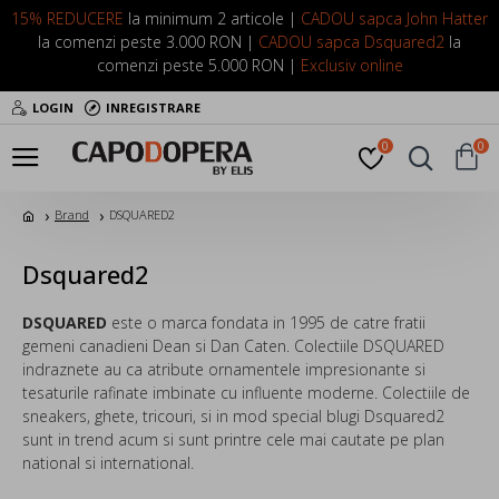
15% REDUCERE
la minimum 2 articole |
CADOU sapca John Hatter
la comenzi peste 3.000 RON |
CADOU sapca Dsquared2
la
comenzi peste 5.000 RON |
Exclusiv online
LOGIN
INREGISTRARE
0
0
Brand
DSQUARED2
Dsquared2
DSQUARED
este o marca fondata in 1995 de catre fratii
gemeni canadieni Dean si Dan Caten. Colectiile DSQUARED
indraznete au ca atribute ornamentele impresionante si
tesaturile rafinate imbinate cu influente moderne. Colectiile de
sneakers, ghete, tricouri, si in mod special blugi Dsquared2
sunt in trend acum si sunt printre cele mai cautate pe plan
national si international.