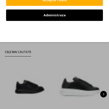
Afişare 1 - 12 din 1153 (97 pagini)
Haine Si Incaltaminte Dsquared2
Administraza
Imbracaminte Si Incaltaminte Marca Dsquared2
Refuz
CELE MAI CAUTATE