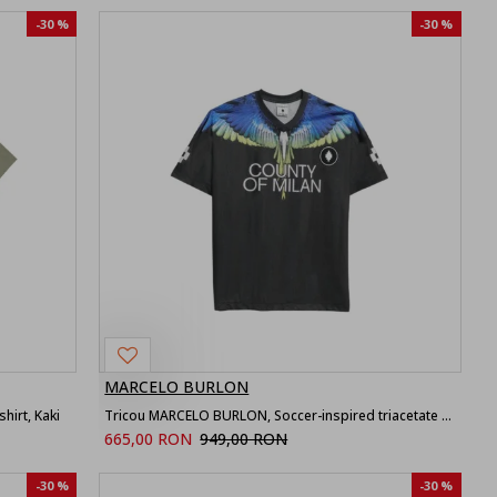
-30 %
-30 %
MARCELO BURLON
hirt, Kaki
Tricou MARCELO BURLON, Soccer-inspired triacetate technical fabric T-shirt
665,00 RON
949,00 RON
-30 %
-30 %