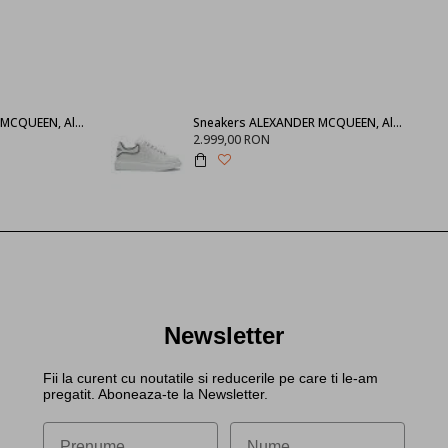
SNEAKERS ALEXANDER MCQUEEN, Alb 553770WHGP09000
Sneakers ALEXANDER MCQUEEN, Alb cu negru 625156WHXMT9074
2.999,00 RON
Newsletter
Fii la curent cu noutatile si reducerile pe care ti le-am
pregatit. Aboneaza-te la Newsletter.