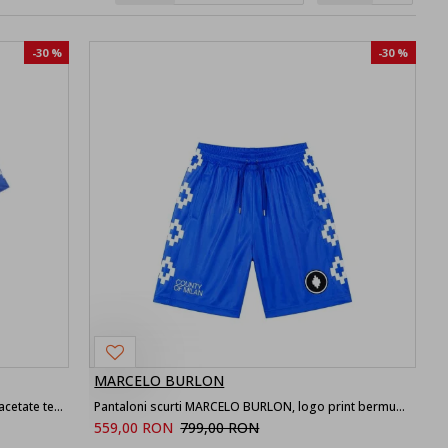
-30 %
-30 %
MARCELO BURLON
Tricou MARCELO BURLO, Soccer-inspired triacetate technical fabric T-shirt
Pantaloni scurti MARCELO BURLON, logo print bermuda, Albastru
559,00 RON
799,00 RON