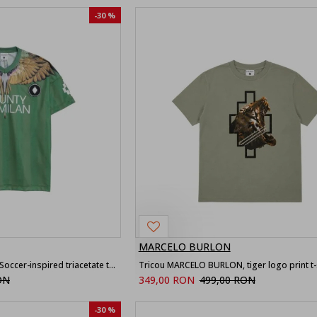
-30 %
MARCELO BURLON
Tricou MARCELO BURLON,Soccer-inspired triacetate technical fabric T-shirt,Green
Tricou MARCELO BURLON, tiger logo print t-s
ON
349,00 RON
499,00 RON
-30 %