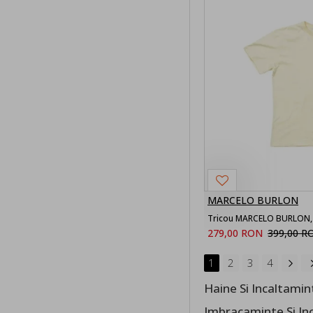
MARCELO BURLON
279,00 RON
399,00 R
1
2
3
4
Haine Si Incaltami
Imbracaminte Si In