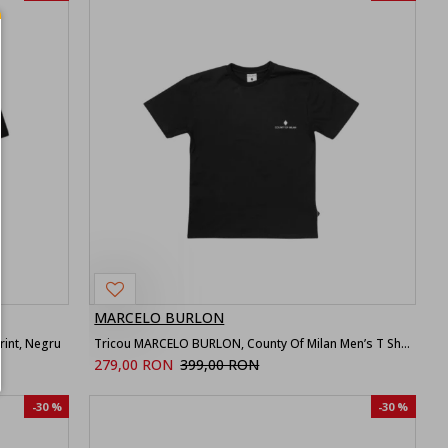
MARCELO BURLON
int, Negru
Tricou MARCELO BURLON, County Of Milan Men’s T Shirt Black
279,00 RON
399,00 RON
-30 %
-30 %