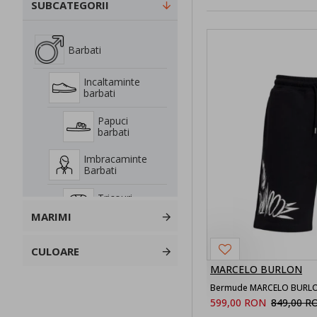
SUBCATEGORII
Barbati
Incaltaminte
barbati
Papuci
barbati
Imbracaminte
Barbati
Tricouri
barbati
MARIMI
Bermude
CULOARE
MARCELO BURLON
Bermude
Textil
Bermude MARCELO BURL
599,00 RON
849,00 R