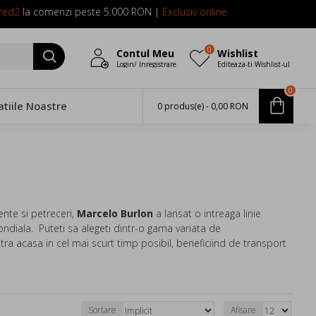
red2
la comenzi peste 5.000 RON |
Exclusiv online
0
Contul Meu
Wishlist
Login/ Inregistrare
Editeaza-ti Wishlist-ul
0
atiile Noastre
0 produs(e) - 0,00 RON
ente si petreceri,
Marcelo Burlon
a lansat o intreaga linie
mondiala.
Puteti sa alegeti dintr-o gama variata de
acasa in cel mai scurt timp posibil, beneficiind de transport
Sortare
Afisare