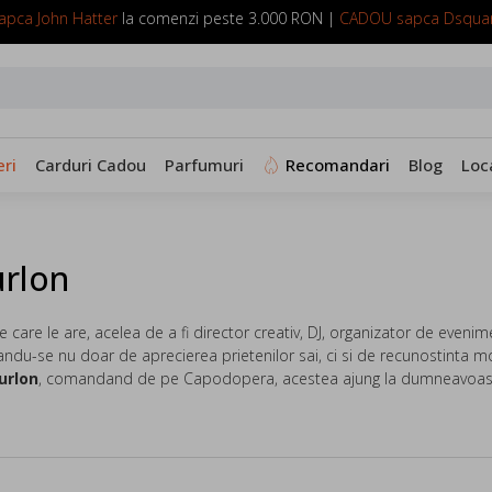
pca John Hatter
la comenzi peste 3.000 RON |
CADOU sapca Dsqua
SUNA ACUM: 0799 098 088
ri
Carduri Cadou
Parfumuri
Recomandari
Blog
Loc
urlon
pe care le are, acelea de a fi director creativ, DJ, organizator de evenim
ndu-se nu doar de aprecierea prietenilor sai, ci si de recunostinta 
urlon
, comandand de pe Capodopera, acestea ajung la dumneavoastra 