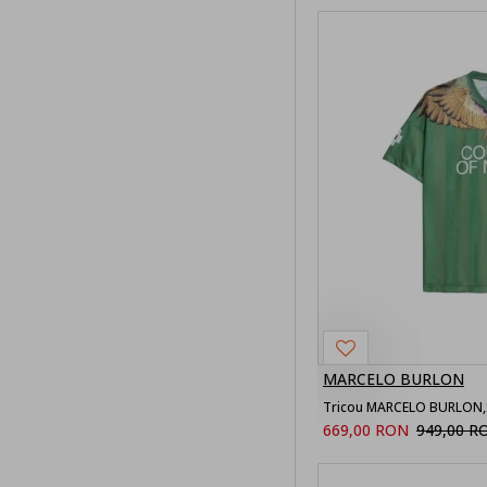
Jeans Barbati
Bluze barbati
Jachete
barbati
Pantaloni
Short de baie
barbati
Summer Sale
Summer Sale
MARCELO BURLON
barbati
Îmbrăcămint
669,00 RON
949,00 R
e bărbați