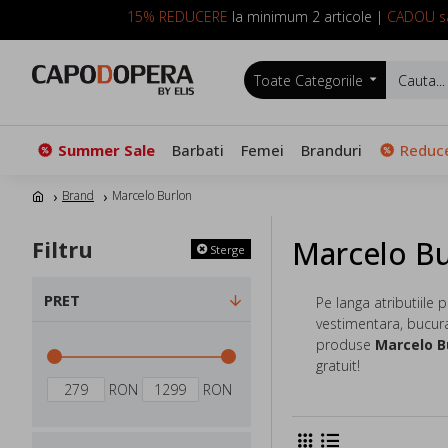
15% REDUCERE
la minimum 2 articole |
CADOU sa
Toate Categoriile
Summer Sale
Barbati
Femei
Branduri
Reduce
Brand
Marcelo Burlon
Marcelo B
Filtru
Sterge
PRET
Pe langa atributiile 
vestimentara, bucura
produse
Marcelo B
gratuit!
RON
RON