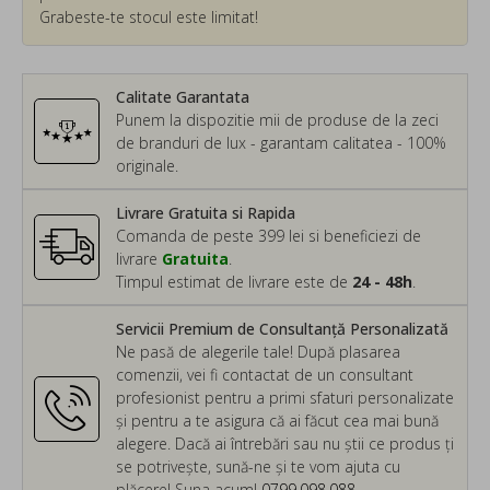
Grabeste-te stocul este limitat!
Calitate Garantata
Punem la dispozitie mii de produse de la zeci
de branduri de lux - garantam calitatea - 100%
originale.
Livrare Gratuita si Rapida
Comanda de peste 399 lei si beneficiezi de
livrare
Gratuita
.
Timpul estimat de livrare este de
24 - 48h
.
Servicii Premium de Consultanță Personalizată
Ne pasă de alegerile tale! După plasarea
comenzii, vei fi contactat de un consultant
profesionist pentru a primi sfaturi personalizate
și pentru a te asigura că ai făcut cea mai bună
alegere. Dacă ai întrebări sau nu știi ce produs ți
se potrivește, sună-ne și te vom ajuta cu
plăcere! Suna acum!
0799.098.088