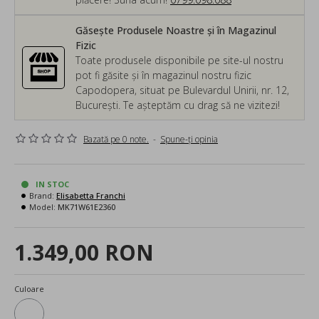
Găsește Produsele Noastre și în Magazinul
Fizic
Toate produsele disponibile pe site-ul nostru
pot fi găsite și în magazinul nostru fizic
Capodopera, situat pe Bulevardul Unirii, nr. 12,
București. Te așteptăm cu drag să ne vizitezi!
Bazată pe 0 note.
-
Spune-ţi opinia
IN STOC
Brand:
Elisabetta Franchi
Model:
MK71W61E2360
1.349,00 RON
Culoare