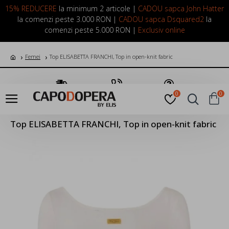
LOGIN
INREGISTRARE
15% REDUCERE
la minimum 2 articole |
CADOU sapca John Hatter
la comenzi peste 3.000 RON |
CADOU sapca Dsquared2
la
comenzi peste 5.000 RON |
Exclusiv online
Femei
Top ELISABETTA FRANCHI, Top in open-knit fabric
Transport Gratuit
Suna Acum
Pune o Intrebare
0
0
Top ELISABETTA FRANCHI, Top in open-knit fabric