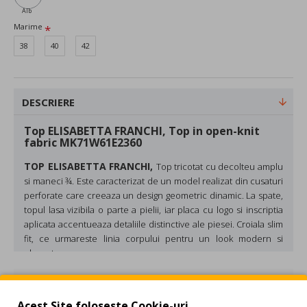
Alb
Marime
38
40
42
DESCRIERE
Top ELISABETTA FRANCHI, Top in open-knit
fabric MK71W61E2360
TOP ELISABETTA FRANCHI,
Top tricotat cu decolteu amplu
si maneci ¾. Este caracterizat de un model realizat din cusaturi
perforate care creeaza un design geometric dinamic. La spate,
topul lasa vizibila o parte a pielii, iar placa cu logo si inscriptia
aplicata accentueaza detaliile distinctive ale piesei. Croiala slim
fit, ce urmareste linia corpului pentru un look modern si
elegant.
Material:
80%Viscose 20%Polyamide
REVIEW-URI
Culoare: Alb
Acest Site foloseste Cookie-uri.
Made in Italy