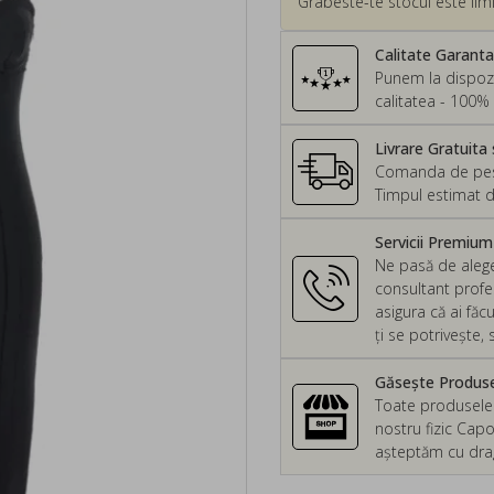
Grabeste-te stocul este limi
Calitate Garant
Punem la dispozi
calitatea - 100% 
Livrare Gratuita 
Comanda de peste
Timpul estimat d
Servicii Premiu
Ne pasă de alege
consultant profes
asigura că ai făc
ți se potrivește
Găsește Produsel
Toate produsele d
nostru fizic Capo
așteptăm cu drag 