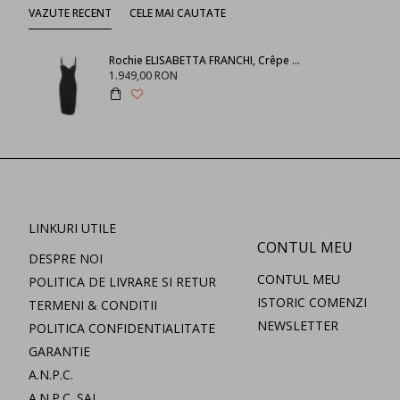
VAZUTE RECENT
CELE MAI CAUTATE
Rochie ELISABETTA FRANCHI, Crêpe Dress with Bustier Top and Exposed Stitching
1.949,00 RON
LINKURI UTILE
CONTUL MEU
DESPRE NOI
CONTUL MEU
POLITICA DE LIVRARE SI RETUR
ISTORIC COMENZI
TERMENI & CONDITII
NEWSLETTER
POLITICA CONFIDENTIALITATE
GARANTIE
A.N.P.C.
A.N.P.C. SAL