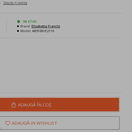
-
Spune-ţi opinia
N
IN STOC
Brand:
Elisabetta Franchi
Model:
AB91861E2110
ADAUGĂ ÎN COŞ
ADAUGĂ IN WISHLIST