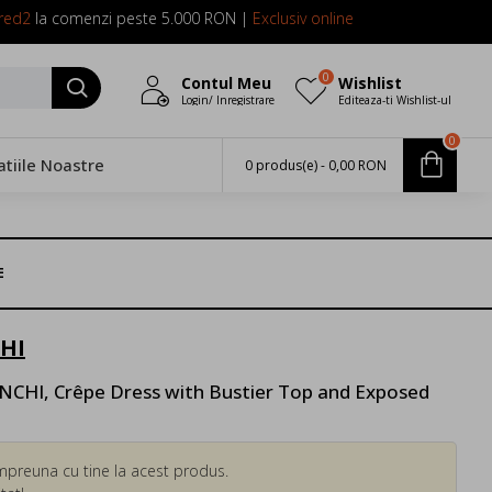
red2
la comenzi peste 5.000 RON |
Exclusiv online
0
Contul Meu
Wishlist
Login/ Inregistrare
Editeaza-ti Wishlist-ul
0
atiile Noastre
0 produs(e) - 0,00 RON
E
HI
CHI, Crêpe Dress with Bustier Top and Exposed
mpreuna cu tine la acest produs.