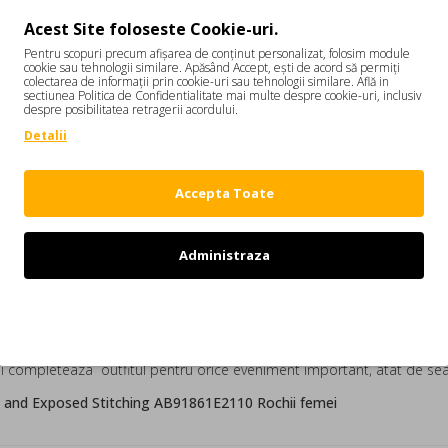
Acest Site foloseste Cookie-uri.
Pentru scopuri precum afișarea de conținut personalizat, folosim module
cookie sau tehnologii similare. Apăsând Accept, ești de acord să permiți
DESCRIERE
REVIEW-URI
colectarea de informații prin cookie-uri sau tehnologii similare. Află in
sectiunea Politica de Confidentialitate mai multe despre cookie-uri, inclusiv
despre posibilitatea retragerii acordului.
stier Top and Exposed Stitching AB91861E2110
Detalii
Este fara maneci si are bretele ajustabile. Inchiderea se face cu fermoar later
Accepta Toate
Administraza
Refuz
n 1998. Stilul este clar si extrem de feminin cu focus si gama extinsa
itate la categoria office, costume cu croi cambrat dar si rochii midi. 
e si completeaza outfitul pentru orice eveniment important, atat de sear
 and Exposed Stitching AB91861E2110 Rochii femei