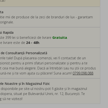
tat!
ata
tie mii de produse de la zeci de branduri de lux - garantam
originale.
si Rapida
 399 lei si beneficiezi de livrare
Gratuita
.
e livrare este de
24 - 48h
.
m de Consultanță Personalizată
rile tale! După plasarea comenzii, vei fi contactat de un
ionist pentru a primi sfaturi personalizate și pentru a te
ut cea mai bună alegere. Dacă ai întrebări sau nu știi ce produs
, sună-ne și te vom ajuta cu plăcere! Suna acum!
0799.098.088
e Noastre și în Magazinul Fizic
isponibile pe site-ul nostru pot fi găsite și în magazinul
dopera, situat pe Bulevardul Unirii, nr. 12, București. Te
să ne vizitezi!