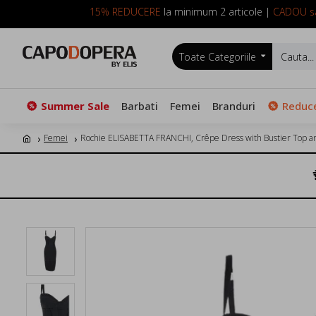
15% REDUCERE
la minimum 2 articole |
CADOU sa
Toate Categoriile
Summer Sale
Barbati
Femei
Branduri
Reduce
Femei
Rochie ELISABETTA FRANCHI, Crêpe Dress with Bustier Top an