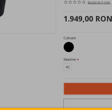
Bazată pe 0 note.
1.949,00 RO
Culoare
Marime
42