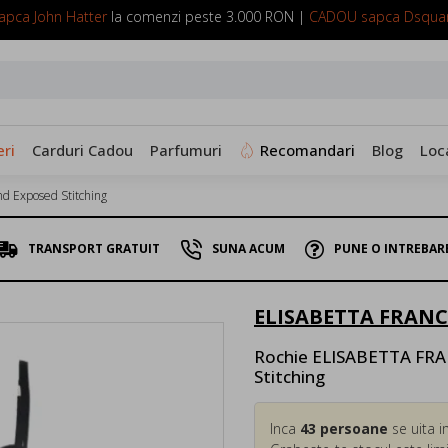
pca John Hatter
la comenzi peste 3.000 RON |
CADOU sapca Dsqua
SUNA ACUM: 0799 098 088
ri
Carduri Cadou
Parfumuri
Recomandari
Blog
Loc
d Exposed Stitching
TRANSPORT GRATUIT
SUNA ACUM
PUNE O INTREBAR
ELISABETTA FRANC
Rochie ELISABETTA FRAN
Stitching
Inca
43
persoane
se uita i