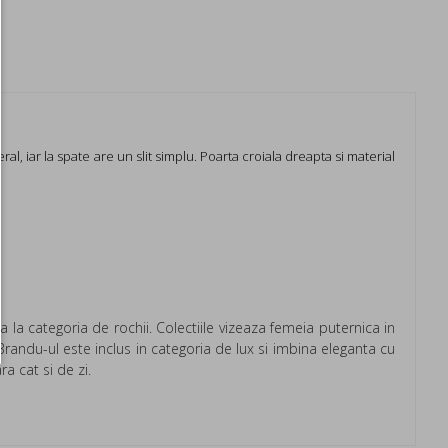
al, iar la spate are un slit simplu. Poarta croiala dreapta si material
 la categoria de rochii. Colectiile vizeaza femeia puternica in
Brandu-ul este inclus in categoria de lux si imbina eleganta cu
a cat si de zi.