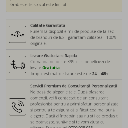
Grabeste-te stocul este limitat!
Calitate Garantata
Punem la dispozitie mii de produse de la zeci
de branduri de lux - garantam calitatea - 100%
originale.
Livrare Gratuita si Rapida
Comanda de peste 399 lei si beneficiezi de
livrare
Gratuita
.
Timpul estimat de livrare este de
24 - 48h
.
Servicii Premium de Consultanță Personalizată
Ne pasă de alegerile tale! După plasarea
comenzii, vei fi contactat de un consultant
profesionist pentru a primi sfaturi personalizate
și pentru a te asigura că ai făcut cea mai bună
alegere. Dacă ai întrebări sau nu știi ce produs ți
se potrivește, sună-ne și te vom ajuta cu
plăcere! Suna acum!
0799.098.088