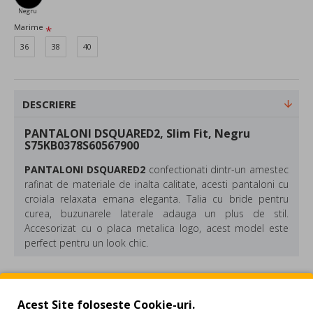
Negru
Marime
36
38
40
DESCRIERE
PANTALONI DSQUARED2, Slim Fit, Negru
S75KB0378S60567900
PANTALONI DSQUARED2
c
onfectionati dintr-un amestec
rafinat de materiale de inalta calitate, acesti pantaloni cu
croiala relaxata emana eleganta. Talia cu bride pentru
curea, buzunarele laterale adauga un plus de stil.
Accesorizat cu o placa metalica logo, acest model este
perfect pentru un look chic.
Compozitie: bumbac, poliester
Culoare: Negru
REVIEW-URI
Made in Italy
Acest Site foloseste Cookie-uri.