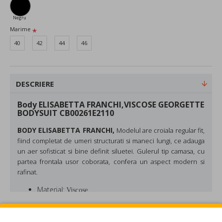
Negru
Marime
40
42
44
46
DESCRIERE
Body ELISABETTA FRANCHI,VISCOSE GEORGETTE
BODYSUIT CB00261E2110
BODY ELISABETTA FRANCHI,
Modelul are croiala regular fit,
fiind completat de umeri structurati si maneci lungi, ce adauga
un aer sofisticat si bine definit siluetei. Gulerul tip camasa, cu
partea frontala usor coborata, confera un aspect modern si
rafinat.
Material:
Viscose
Culoare: Negru
Made in Italy
REVIEW-URI