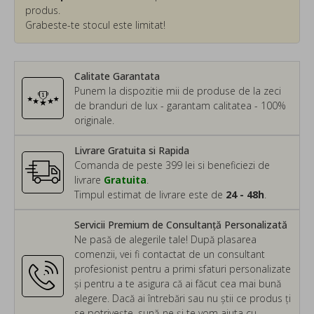
produs.
Grabeste-te stocul este limitat!
Calitate Garantata
Punem la dispozitie mii de produse de la zeci
de branduri de lux - garantam calitatea - 100%
originale.
Livrare Gratuita si Rapida
Comanda de peste 399 lei si beneficiezi de
livrare
Gratuita
.
Timpul estimat de livrare este de
24 - 48h
.
Servicii Premium de Consultanță Personalizată
Ne pasă de alegerile tale! După plasarea
comenzii, vei fi contactat de un consultant
profesionist pentru a primi sfaturi personalizate
și pentru a te asigura că ai făcut cea mai bună
alegere. Dacă ai întrebări sau nu știi ce produs ți
se potrivește, sună-ne și te vom ajuta cu