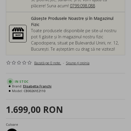
plăcere! Suna acum!
0799.098.088
Găsește Produsele Noastre și în Magazinul
Fizic
Toate produsele disponibile pe site-ul nostru
pot fi găsite și în magazinul nostru fizic
Capodopera, situat pe Bulevardul Unirii, nr. 12,
București. Te așteptăm cu drag să ne vizitezi!
Bazată pe 0 note.
-
Spune-ţi opinia
IN STOC
Brand:
Elisabetta Franchi
Model:
CB00261E2110
1.699,00 RON
Culoare