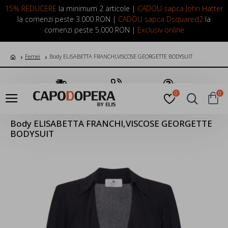
LOGIN
INREGISTRARE
15% REDUCERE
la minimum 2 articole |
CADOU sapca John Hatter
la comenzi peste 3.000 RON |
CADOU sapca Dsquared2
la
comenzi peste 5.000 RON |
Exclusiv online
Femei
Body ELISABETTA FRANCHI,VISCOSE GEORGETTE BODYSUIT
Transport Gratuit
Suna Acum
Pune o Intrebare
0
0
Body ELISABETTA FRANCHI,VISCOSE GEORGETTE
BODYSUIT