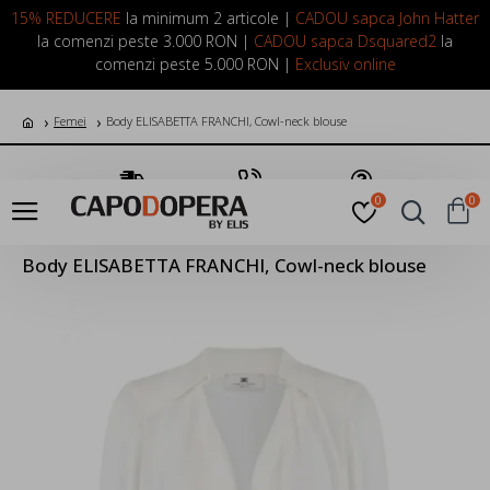
LOGIN
INREGISTRARE
15% REDUCERE
la minimum 2 articole |
CADOU sapca John Hatter
la comenzi peste 3.000 RON |
CADOU sapca Dsquared2
la
comenzi peste 5.000 RON |
Exclusiv online
Femei
Body ELISABETTA FRANCHI, Cowl-neck blouse
Transport Gratuit
Suna Acum
Pune o Intrebare
0
0
Body ELISABETTA FRANCHI, Cowl-neck blouse