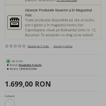
Găsește Produsele Noastre și în Magazinul
Fizic
Toate produsele disponibile pe site-ul nostru
pot fi găsite și în magazinul nostru fizic
Capodopera, situat pe Bulevardul Unirii, nr. 12,
București. Te așteptăm cu drag să ne vizitezi!
Bazată pe 0 note.
-
Spune-ţi opinia
IN STOC
Brand:
Elisabetta Franchi
Model:
CB00261E2360
1.699,00 RON
Culoare