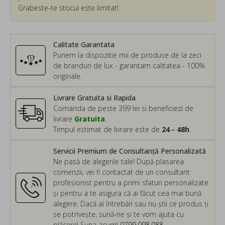
Grabeste-te stocul este limitat!
Calitate Garantata
Punem la dispozitie mii de produse de la zeci
de branduri de lux - garantam calitatea - 100%
originale.
Livrare Gratuita si Rapida
Comanda de peste 399 lei si beneficiezi de
livrare
Gratuita
.
Timpul estimat de livrare este de
24 - 48h
.
Servicii Premium de Consultanță Personalizată
Ne pasă de alegerile tale! După plasarea
comenzii, vei fi contactat de un consultant
profesionist pentru a primi sfaturi personalizate
și pentru a te asigura că ai făcut cea mai bună
alegere. Dacă ai întrebări sau nu știi ce produs ți
se potrivește, sună-ne și te vom ajuta cu
plăcere! Suna acum!
0799.098.088