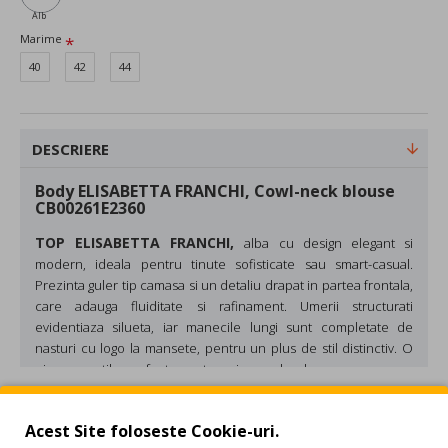
Alb
Marime
40
42
44
DESCRIERE
Body ELISABETTA FRANCHI, Cowl-neck blouse
CB00261E2360
TOP ELISABETTA FRANCHI,
alba cu design elegant si
modern, ideala pentru tinute sofisticate sau smart-casual.
Prezinta guler tip camasa si un detaliu drapat in partea frontala,
care adauga fluiditate si rafinament. Umerii structurati
evidentiaza silueta, iar manecile lungi sunt completate de
nasturi cu logo la mansete, pentru un plus de stil distinctiv. O
piesa versatila, perfecta pentru orice garderoba.
Material:bumbac
REVIEW-URI
Culoare: Alb
Acest Site foloseste Cookie-uri.
Made in Italy