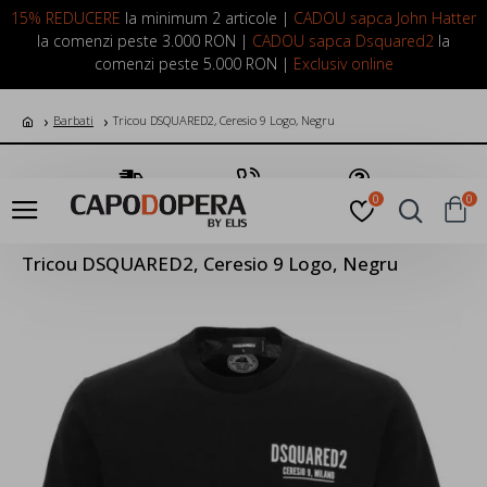
LOGIN
INREGISTRARE
15% REDUCERE
la minimum 2 articole |
CADOU sapca John Hatter
la comenzi peste 3.000 RON |
CADOU sapca Dsquared2
la
comenzi peste 5.000 RON |
Exclusiv online
Barbati
Tricou DSQUARED2, Ceresio 9 Logo, Negru
Transport Gratuit
Suna Acum
Pune o Intrebare
0
0
Tricou DSQUARED2, Ceresio 9 Logo, Negru