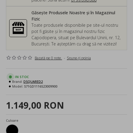
Găsește Produsele Noastre și în Magazinul
Fizic
Toate produsele disponibile pe site-ul nostru
pot fi găsite și în magazinul nostru fizic
Capodopera, situat pe Bulevardul Unirii, nr. 12,
București. Te așteptăm cu drag să ne vizitezi!
Bazată pe 0 note.
-
Spune-ţi opinia
IN STOC
Brand:
DSQUARED2
Model:
S71GD1116S23009900
1.149,00 RON
Culoare