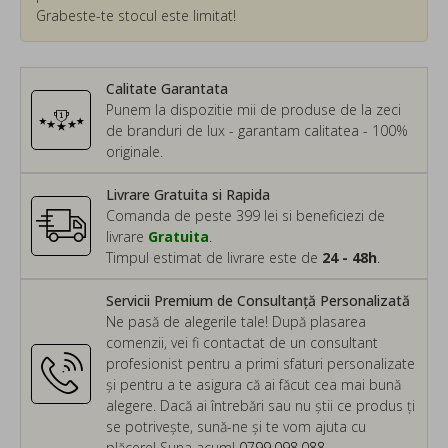
Grabeste-te stocul este limitat!
Calitate Garantata
Punem la dispozitie mii de produse de la zeci
de branduri de lux - garantam calitatea - 100%
originale.
Livrare Gratuita si Rapida
Comanda de peste 399 lei si beneficiezi de
livrare
Gratuita
.
Timpul estimat de livrare este de
24 - 48h
.
Servicii Premium de Consultanță Personalizată
Ne pasă de alegerile tale! După plasarea
comenzii, vei fi contactat de un consultant
profesionist pentru a primi sfaturi personalizate
și pentru a te asigura că ai făcut cea mai bună
alegere. Dacă ai întrebări sau nu știi ce produs ți
se potrivește, sună-ne și te vom ajuta cu
plăcere! Suna acum!
0799.098.088