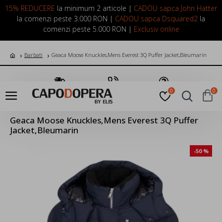
LOGIN
INREGISTRARE
15% REDUCERE
la minimum 2 articole |
CADOU sapca John Hatter
la comenzi peste 3.000 RON |
CADOU sapca Dsquared2
la
comenzi peste 5.000 RON |
Exclusiv online
Barbati
Geaca Moose Knuckles,Mens Everest 3Q Puffer Jacket,Bleumarin
Transport Gratuit
Suna Acum
Pune o Intrebare
0
0
Geaca Moose Knuckles,Mens Everest 3Q Puffer
Jacket,Bleumarin
-50 %