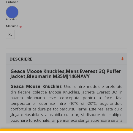
Culoare
Albastru
Marime
XL
DESCRIERE
Geaca Moose Knuckles,Mens Everest 3Q Puffer
Jacket,Bleumarin M35MJ146NAVY
Geaca Moose Knuckles
Unul dintre modelele preferate
din fiecare colectie Moose Knuckles, jacheta Everest 3Q in
nuanta bleumarin este conceputa pentru a face fata
temperaturilor cuprinse intre -10°C si -20°C, asigurandu-ti
confortul si caldura pe tot parcursul iernii. Este realizata cu o
gluga detasabila si ajustabila cu snur, si dispune de multiple
buzunare functionale, iar pe maneca stanga superioara se afla
un badge metalic cu logo-ul brandului.