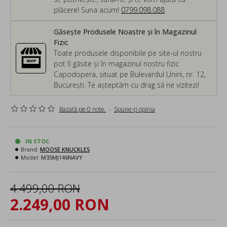
plăcere! Suna acum!
0799.098.088
Găsește Produsele Noastre și în Magazinul
Fizic
Toate produsele disponibile pe site-ul nostru
pot fi găsite și în magazinul nostru fizic
Capodopera, situat pe Bulevardul Unirii, nr. 12,
București. Te așteptăm cu drag să ne vizitezi!
Bazată pe 0 note.
-
Spune-ţi opinia
IN STOC
Brand:
MOOSE KNUCKLES
Model:
M35MJ146NAVY
4.499,00 RON
2.249,00 RON