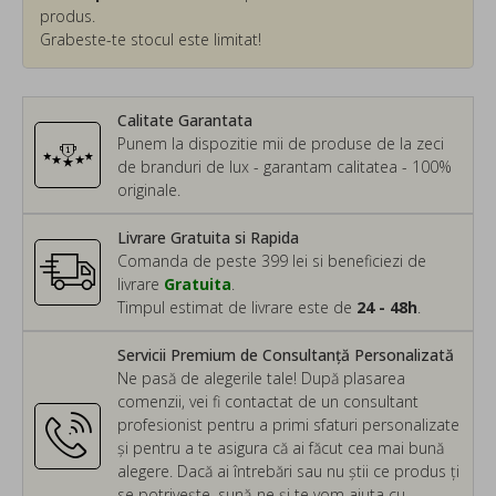
produs.
Grabeste-te stocul este limitat!
Calitate Garantata
Punem la dispozitie mii de produse de la zeci
de branduri de lux - garantam calitatea - 100%
originale.
Livrare Gratuita si Rapida
Comanda de peste 399 lei si beneficiezi de
livrare
Gratuita
.
Timpul estimat de livrare este de
24 - 48h
.
Servicii Premium de Consultanță Personalizată
Ne pasă de alegerile tale! După plasarea
comenzii, vei fi contactat de un consultant
profesionist pentru a primi sfaturi personalizate
și pentru a te asigura că ai făcut cea mai bună
alegere. Dacă ai întrebări sau nu știi ce produs ți
se potrivește, sună-ne și te vom ajuta cu