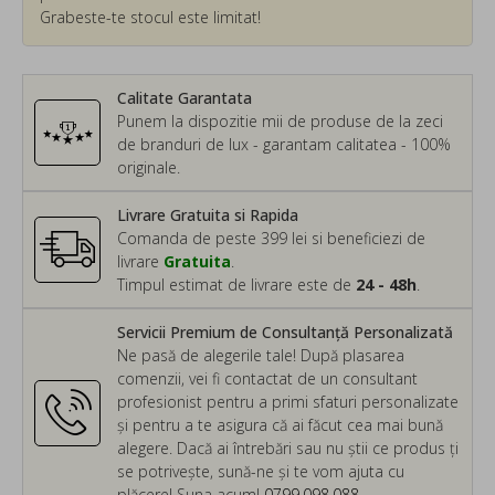
Grabeste-te stocul este limitat!
Calitate Garantata
Punem la dispozitie mii de produse de la zeci
de branduri de lux - garantam calitatea - 100%
originale.
Livrare Gratuita si Rapida
Comanda de peste 399 lei si beneficiezi de
livrare
Gratuita
.
Timpul estimat de livrare este de
24 - 48h
.
Servicii Premium de Consultanță Personalizată
Ne pasă de alegerile tale! După plasarea
comenzii, vei fi contactat de un consultant
profesionist pentru a primi sfaturi personalizate
și pentru a te asigura că ai făcut cea mai bună
alegere. Dacă ai întrebări sau nu știi ce produs ți
se potrivește, sună-ne și te vom ajuta cu
plăcere! Suna acum!
0799.098.088