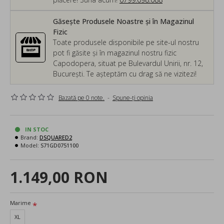
Găsește Produsele Noastre și în Magazinul
Fizic
Toate produsele disponibile pe site-ul nostru
pot fi găsite și în magazinul nostru fizic
Capodopera, situat pe Bulevardul Unirii, nr. 12,
București. Te așteptăm cu drag să ne vizitezi!
Bazată pe 0 note.
-
Spune-ţi opinia
IN STOC
Brand:
DSQUARED2
Model:
S71GD0751100
1.149,00 RON
Marime
XL