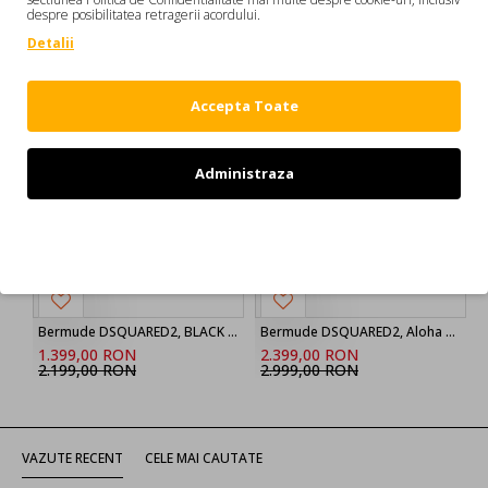
TRICOU DSQUARED2 S71GD0751100 TRICOURI OUTLET
despre posibilitatea retragerii acordului.
BARBATI
Detalii
DE LA ACELASI BRAND:
Accepta Toate
-36 %
-20 %
Administraza
Refuz
Bermude DSQUARED2, BLACK ‘Marine’ denim shorts
Bermude DSQUARED2, Aloha Souvenir Boxer Shorts
1.399,00 RON
2.399,00 RON
2.199,00 RON
2.999,00 RON
VAZUTE RECENT
CELE MAI CAUTATE