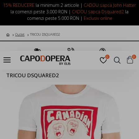
LOGIN
INREGISTRARE
15% REDUCERE
la minimum 2 articole |
CADOU sapca John Hatter
la comenzi peste 3.000 RON |
CADOU sapca Dsquared2
la
comenzi peste 5.000 RON |
Exclusiv online
Outlet
TRICOU DSQUARED2
Transport Gratuit
Suna Acum
Pune o Intrebare
0
0
TRICOU DSQUARED2