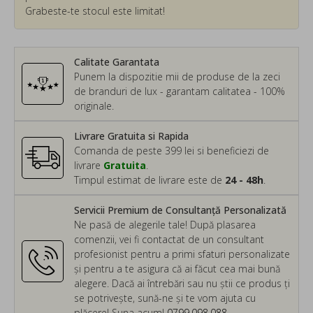
Grabeste-te stocul este limitat!
Calitate Garantata
Punem la dispozitie mii de produse de la zeci
de branduri de lux - garantam calitatea - 100%
originale.
Livrare Gratuita si Rapida
Comanda de peste 399 lei si beneficiezi de
livrare
Gratuita
.
Timpul estimat de livrare este de
24 - 48h
.
Servicii Premium de Consultanță Personalizată
Ne pasă de alegerile tale! După plasarea
comenzii, vei fi contactat de un consultant
profesionist pentru a primi sfaturi personalizate
și pentru a te asigura că ai făcut cea mai bună
alegere. Dacă ai întrebări sau nu știi ce produs ți
se potrivește, sună-ne și te vom ajuta cu
plăcere! Suna acum!
0799.098.088