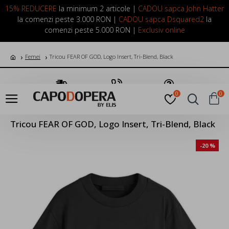
LOGIN
INREGISTRARE
15% REDUCERE
la minimum 2 articole |
CADOU sapca John Hatter
la comenzi peste 3.000 RON |
CADOU sapca Dsquared2
la
comenzi peste 5.000 RON |
Exclusiv online
Femei
Tricou FEAR OF GOD, Logo Insert, Tri-Blend, Black
Transport Gratuit
Suna Acum
Pune o Intrebare
0
0
Tricou FEAR OF GOD, Logo Insert, Tri-Blend, Black
-20 %