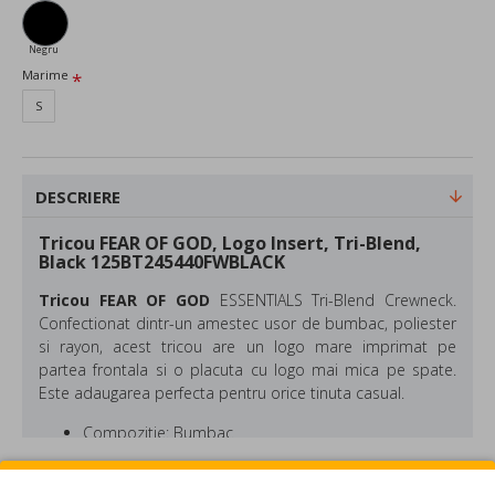
Negru
Marime
S
DESCRIERE
Tricou FEAR OF GOD, Logo Insert, Tri-Blend,
Black 125BT245440FWBLACK
Tricou FEAR OF GOD
ESSENTIALS Tri-Blend Crewneck.
Confectionat dintr-un amestec usor de bumbac, poliester
si rayon, acest tricou are un logo mare imprimat pe
partea frontala si o placuta cu logo mai mica pe spate.
Este adaugarea perfecta pentru orice tinuta casual.
Compozitie: Bumbac
Culoare: Negru
REVIEW-URI