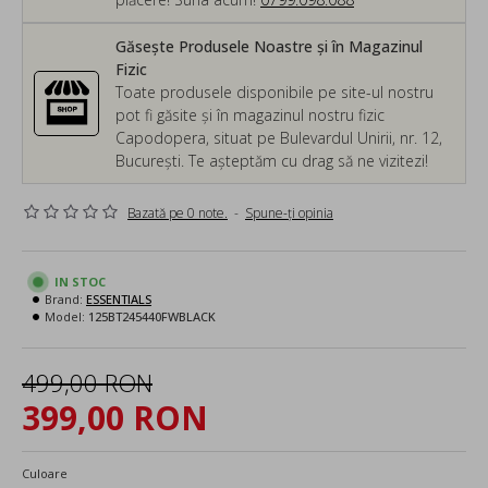
Găsește Produsele Noastre și în Magazinul
Fizic
Toate produsele disponibile pe site-ul nostru
pot fi găsite și în magazinul nostru fizic
Capodopera, situat pe Bulevardul Unirii, nr. 12,
București. Te așteptăm cu drag să ne vizitezi!
Bazată pe 0 note.
-
Spune-ţi opinia
IN STOC
Brand:
ESSENTIALS
Model:
125BT245440FWBLACK
499,00 RON
399,00 RON
Culoare