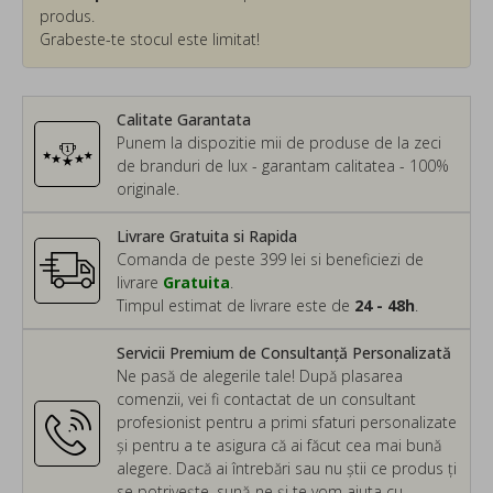
produs.
Grabeste-te stocul este limitat!
Calitate Garantata
Punem la dispozitie mii de produse de la zeci
de branduri de lux - garantam calitatea - 100%
originale.
Livrare Gratuita si Rapida
Comanda de peste 399 lei si beneficiezi de
livrare
Gratuita
.
Timpul estimat de livrare este de
24 - 48h
.
Servicii Premium de Consultanță Personalizată
Ne pasă de alegerile tale! După plasarea
comenzii, vei fi contactat de un consultant
profesionist pentru a primi sfaturi personalizate
și pentru a te asigura că ai făcut cea mai bună
alegere. Dacă ai întrebări sau nu știi ce produs ți
se potrivește, sună-ne și te vom ajuta cu