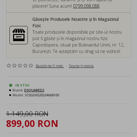
plăcere! Suna acum!
0799.098.088
Găsește Produsele Noastre și în Magazinul
Fizic
Toate produsele disponibile pe site-ul nostru
pot fi găsite și în magazinul nostru fizic
Capodopera, situat pe Bulevardul Unirii, nr. 12,
București. Te așteptăm cu drag să ne vizitezi!
Bazată pe 0 note.
-
Spune-ţi opinia
IN STOC
Brand:
DSQUARED2
Model:
S72GD0520S24668100
1.149,00 RON
899,00 RON