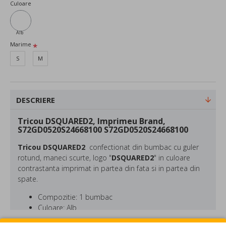
Culoare
Alb
Marime
S
M
DESCRIERE
Tricou DSQUARED2, Imprimeu Brand,
S72GD0520S24668100 S72GD0520S24668100
Tricou DSQUARED2
confectionat din bumbac cu guler
rotund, maneci scurte, logo "
DSQUARED2
" in culoare
contrastanta imprimat in partea din fata si in partea din
spate.
Compozitie: 1 bumbac
Culoare: Alb