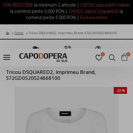
LOGIN
INREGISTRARE
15% REDUCERE
la minimum 2 articole |
CADOU sapca John Hatter
la comenzi peste 3.000 RON |
CADOU sapca Dsquared2
la
comenzi peste 5.000 RON |
Exclusiv online
Femei
Tricou DSQUARED2, Imprimeu Brand, S72GD0520S24668100
Transport Gratuit
Suna Acum
Pune o Intrebare
0
0
Tricou DSQUARED2, Imprimeu Brand,
S72GD0520S24668100
-22 %