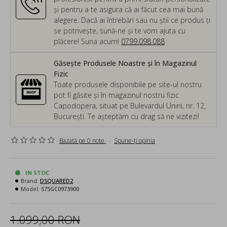
și pentru a te asigura că ai făcut cea mai bună
alegere. Dacă ai întrebări sau nu știi ce produs ți
se potrivește, sună-ne și te vom ajuta cu
plăcere! Suna acum!
0799.098.088
Găsește Produsele Noastre și în Magazinul
Fizic
Toate produsele disponibile pe site-ul nostru
pot fi găsite și în magazinul nostru fizic
Capodopera, situat pe Bulevardul Unirii, nr. 12,
București. Te așteptăm cu drag să ne vizitezi!
Bazată pe 0 note.
-
Spune-ţi opinia
IN STOC
Brand:
DSQUARED2
Model:
S75GC0973900
1.099,00 RON