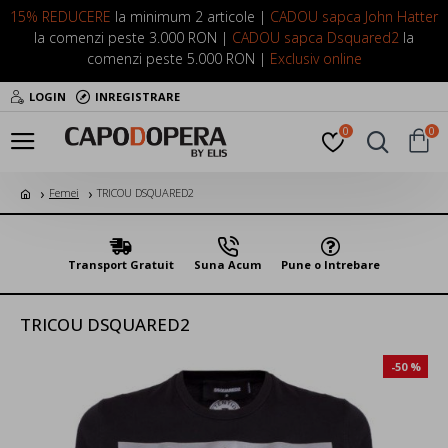
15% REDUCERE
la minimum 2 articole |
CADOU sapca John Hatter
la comenzi peste 3.000 RON |
CADOU sapca Dsquared2
la
comenzi peste 5.000 RON |
Exclusiv online
LOGIN
INREGISTRARE
0
0
Femei
TRICOU DSQUARED2
Transport Gratuit
Suna Acum
Pune o Intrebare
TRICOU DSQUARED2
-50 %