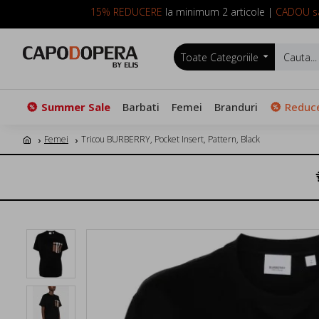
15% REDUCERE
la minimum 2 articole |
CADOU sa
Toate Categoriile
Summer Sale
Barbati
Femei
Branduri
Reduce
Femei
Tricou BURBERRY, Pocket Insert, Pattern, Black