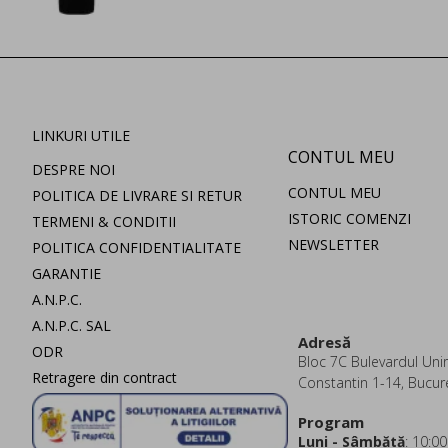
LINKURI UTILE
CONTUL MEU
DESPRE NOI
CONTUL MEU
POLITICA DE LIVRARE SI RETUR
ISTORIC COMENZI
TERMENI & CONDITII
NEWSLETTER
POLITICA CONFIDENTIALITATE
GARANTIE
A.N.P.C.
A.N.P.C. SAL
Adresă
ODR
Bloc 7C Bulevardul Uniri
Retragere din contract
Constantin 1-14, Bucur
Program
Luni - Sâmbătă
: 10:00