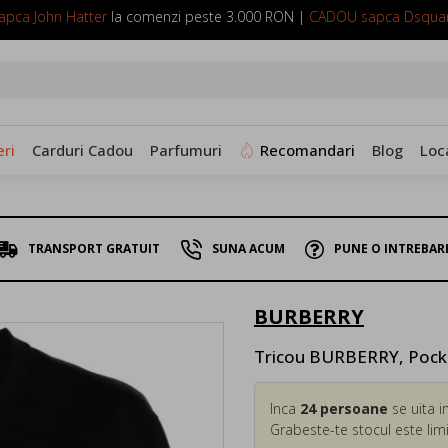
pca John Hatter
la comenzi peste 3.000 RON |
CADOU sapca Dsqua
SUNA ACUM: 0799 098 088
ri
Carduri Cadou
Parfumuri
Recomandari
Blog
Loc
TRANSPORT GRATUIT
SUNA ACUM
PUNE O INTREBAR
BURBERRY
Tricou BURBERRY, Pocket
Inca
24
persoane
se uita i
Grabeste-te stocul este limi