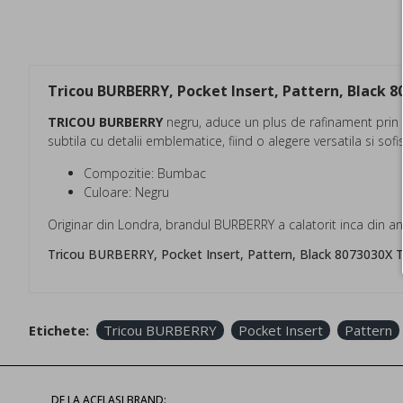
Tricou BURBERRY, Pocket Insert, Pattern, Black 
TRICOU BURBERRY
negru, aduce un plus de rafinament prin 
subtila cu detalii emblematice, fiind o alegere versatila si sof
Compozitie: Bumbac
Culoare: Negru
Originar din Londra, brandul BURBERRY a calatorit inca din anii
Tricou BURBERRY, Pocket Insert, Pattern, Black 8073030X T
Etichete:
Tricou BURBERRY
Pocket Insert
Pattern
DE LA ACELASI BRAND: