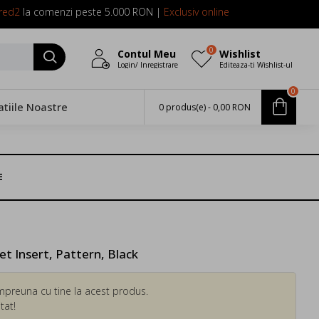
red2
la comenzi peste 5.000 RON |
Exclusiv online
0
Contul Meu
Wishlist
Login/ Inregistrare
Editeaza-ti Wishlist-ul
0
atiile Noastre
0 produs(e) - 0,00 RON
E
 Insert, Pattern, Black
mpreuna cu tine la acest produs.
tat!