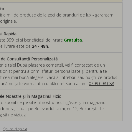
ata
tie mii de produse de la zeci de branduri de lux - garantam
originale.
si Rapida
 399 lei si beneficiezi de livrare
Gratuita
.
e livrare este de
24 - 48h
.
m de Consultanță Personalizată
rile tale! După plasarea comenzii, vei fi contactat de un
ionist pentru a primi sfaturi personalizate și pentru a te
ut cea mai bună alegere. Dacă ai întrebări sau nu știi ce produs
, sună-ne și te vom ajuta cu plăcere! Suna acum!
0799.098.088
e Noastre și în Magazinul Fizic
isponibile pe site-ul nostru pot fi găsite și în magazinul
dopera, situat pe Bulevardul Unirii, nr. 12, București. Te
să ne vizitezi!
-
Spune-ţi opinia