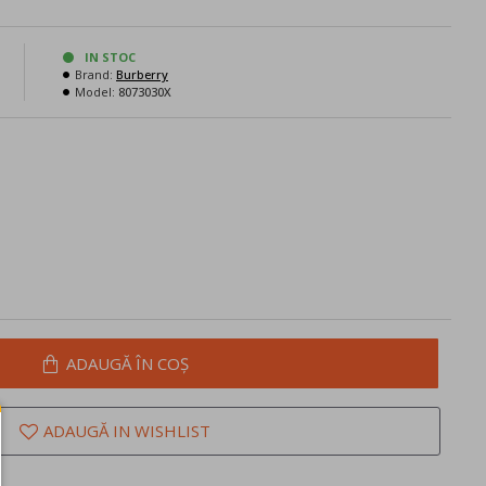
N
IN STOC
Brand:
Burberry
Model:
8073030X
ADAUGĂ ÎN COŞ
ADAUGĂ IN WISHLIST