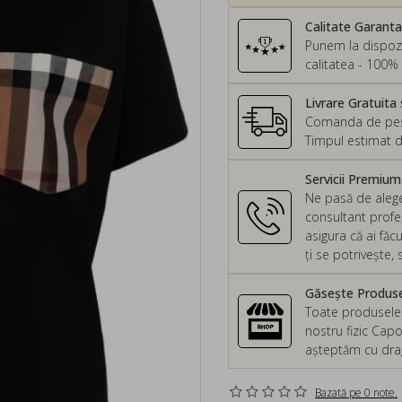
Calitate Garant
Punem la dispozi
calitatea - 100% 
Livrare Gratuita 
Comanda de peste
Timpul estimat d
Servicii Premiu
Ne pasă de alege
consultant profes
asigura că ai făc
ți se potrivește
Găsește Produsel
Toate produsele d
nostru fizic Capo
așteptăm cu drag 
Bazată pe 0 note.