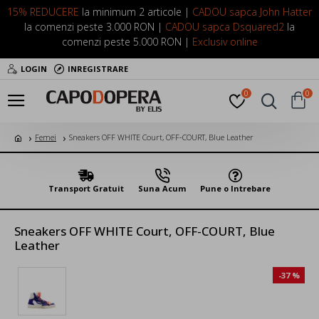
15% REDUCERE
la minimum 2 articole |
CADOU sapca John Hatter
la comenzi peste 3.000 RON |
CADOU sapca Dsquared2
la
comenzi peste 5.000 RON |
Exclusiv online
LOGIN
INREGISTRARE
0
0
Femei
Sneakers OFF WHITE Court, OFF-COURT, Blue Leather
Transport Gratuit
Suna Acum
Pune o Intrebare
Sneakers OFF WHITE Court, OFF-COURT, Blue
Leather
-37 %