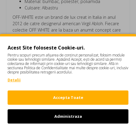
Material: bumbac, poliester, poliamida
Culoare: Albastru
OFF-WHITE este un brand de lux creat in Italia in anul
2012 de catre designerul american Virgil Abloh. Fiecare
colectie OFF WHITE are la baza un anumit concept care
este adaptat de la sezon la sezon.
Sneakers OFF WHITE Court, OFF-COURT, Blue Leather
Acest Site foloseste Cookie-uri.
OWIA112F22LEA0010135 SNEAKERS FEMEI
Pentru scopuri precum afișarea de conținut personalizat, folosim module
cookie sau tehnologii similare. Apăsând Accept, ești de acord să permiți
colectarea de informații prin cookie-uri sau tehnologii similare. Află in
sectiunea Politica de Confidentialitate mai multe despre cookie-uri, inclusiv
despre posibilitatea retragerii acordului.
Detalii
Etichete:
Sneakers OFF WHITE Court
OFF-COURT
Blue Leather
OWIA112F22LEA0010135
Accepta Toate
SNEAKERS FEMEI
Administraza
Refuz