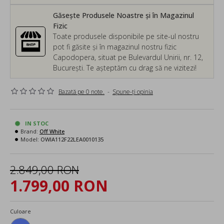
Găsește Produsele Noastre și în Magazinul
Fizic
Toate produsele disponibile pe site-ul nostru
pot fi găsite și în magazinul nostru fizic
Capodopera, situat pe Bulevardul Unirii, nr. 12,
București. Te așteptăm cu drag să ne vizitezi!
Bazată pe 0 note.
-
Spune-ţi opinia
IN STOC
Brand:
Off White
Model:
OWIA112F22LEA0010135
2.849,00 RON
1.799,00 RON
Culoare