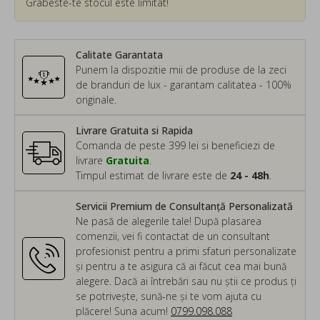
Grabeste-te stocul este limitat!
Calitate Garantata
Punem la dispozitie mii de produse de la zeci
de branduri de lux - garantam calitatea - 100%
originale.
Livrare Gratuita si Rapida
Comanda de peste 399 lei si beneficiezi de
livrare
Gratuita
.
Timpul estimat de livrare este de
24 - 48h
.
Servicii Premium de Consultanță Personalizată
Ne pasă de alegerile tale! După plasarea
comenzii, vei fi contactat de un consultant
profesionist pentru a primi sfaturi personalizate
și pentru a te asigura că ai făcut cea mai bună
alegere. Dacă ai întrebări sau nu știi ce produs ți
se potrivește, sună-ne și te vom ajuta cu
plăcere! Suna acum!
0799.098.088