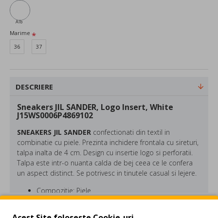
Alb
Marime
36
37
DESCRIERE
Sneakers JIL SANDER, Logo Insert, White
J15WS0006P4869102
SNEAKERS JIL SANDER
confectionati din textil in
combinatie cu piele. Prezinta inchidere frontala cu sireturi,
talpa inalta de 4 cm. Design cu insertie logo si perforatii.
Talpa este intr-o nuanta calda de bej ceea ce le confera
un aspect distinct. Se potrivesc in tinutele casual si lejere.
Compozitie: Piele
Culoare: Alb
Made in Italy
REVIEW-URI
Acest Site foloseste Cookie-uri.