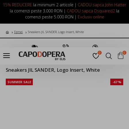
LOGIN
INREGISTRARE
15% REDUCERE
la minimum 2 articole |
CADOU sapca John Hatter
la comenzi peste 3.000 RON |
CADOU sapca Dsquared2
la
comenzi peste 5.000 RON |
Exclusiv online
Femei
Sneakers JIL SANDER, Logo Insert, White
Transport Gratuit
Suna Acum
Pune o Intrebare
0
0
Sneakers JIL SANDER, Logo Insert, White
SUMMER SALE
-67 %