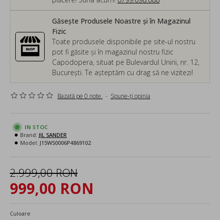
Găsește Produsele Noastre și în Magazinul
Fizic
Toate produsele disponibile pe site-ul nostru
pot fi găsite și în magazinul nostru fizic
Capodopera, situat pe Bulevardul Unirii, nr. 12,
București. Te așteptăm cu drag să ne vizitezi!
Bazată pe 0 note.
-
Spune-ţi opinia
IN STOC
Brand:
JIL SANDER
Model:
J15WS0006P4869102
2.999,00 RON
999,00 RON
Culoare